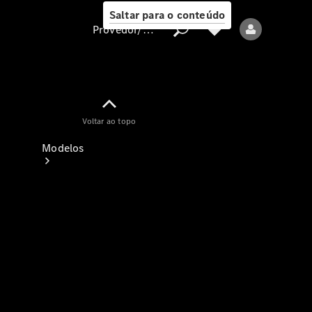
Saltar para o conteúdo
Provedor/proteção de dados
Provedor/proteção
Voltar ao topo
de dados
Modelos
Todos os modelos
Modelos elétricos