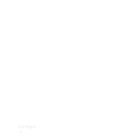
Configurador
Test drive
Showroom Online
Compra