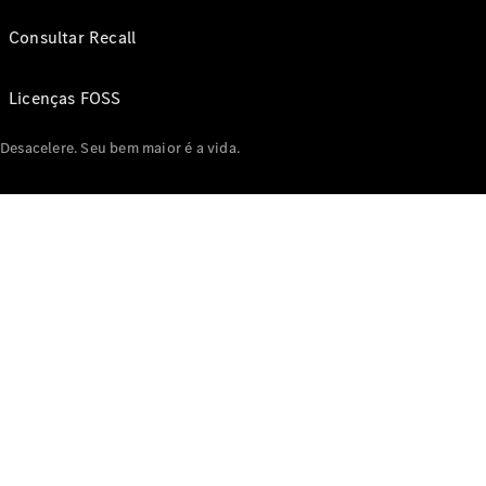
Consultar Recall
Licenças FOSS
Desacelere. Seu bem maior é a vida.