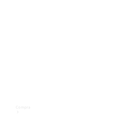
Configurador
Test drive
Showroom Online
Compra