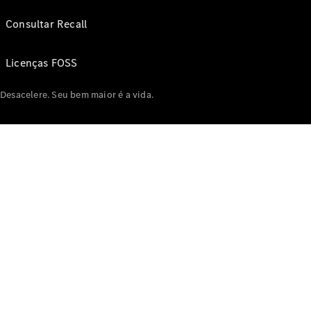
Consultar Recall
Licenças FOSS
Desacelere. Seu bem maior é a vida.