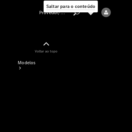
Saltar para o conteúdo
Provedor/proteção de dados
Provedor/proteção
Voltar ao topo
de dados
Modelos
Todos os modelos
Modelos elétricos