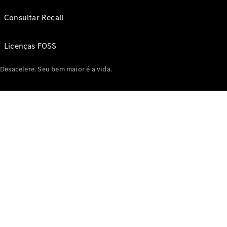
Consultar Recall
Licenças FOSS
Desacelere. Seu bem maior é a vida.