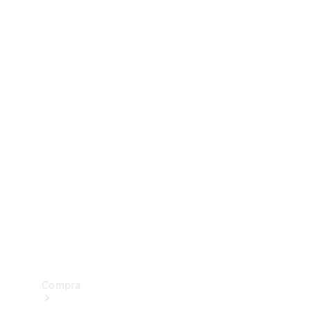
Configurador
Test drive
Showroom Online
Compra