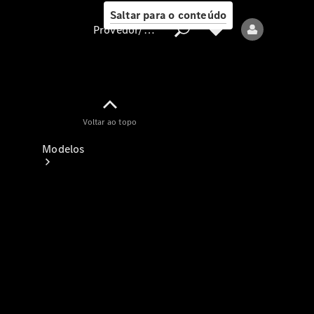
Saltar para o conteúdo
Provedor/proteção de dados
Provedor/proteção
Voltar ao topo
de dados
Modelos
Todos os modelos
Modelos elétricos