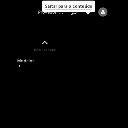
Saltar para o conteúdo
Provedor/proteção de dados
Provedor/proteção
Voltar ao topo
de dados
Modelos
Todos os modelos
Modelos elétricos