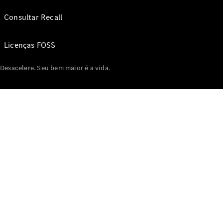
Consultar Recall
Licenças FOSS
Desacelere. Seu bem maior é a vida.