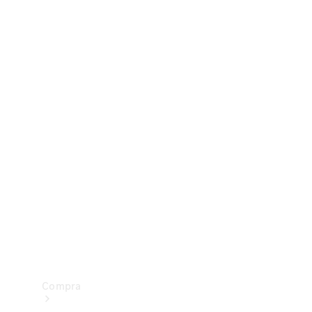
Configurador
Test drive
Showroom Online
Compra