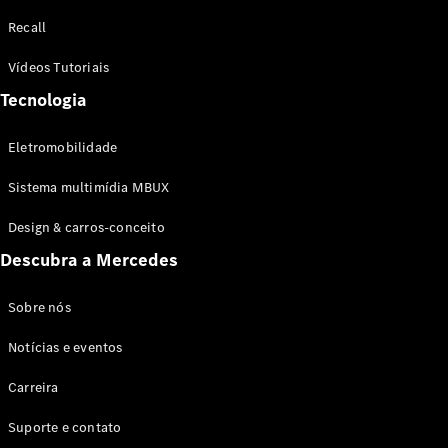
Configurador
Recall
Test drive
Showroom
Vídeos Tutoriais
Online
Tecnologia
SUV
Eletromobilidade
Sistema multimídia MBUX
Design & carros-conceito
Todos os
Descubra a Mercedes
SUVs
EQB
Elétrico
GLA
Sobre nós
GLB
Notícias e eventos
GLC
GLC Coupé
Carreira
GLE
GLE Coupé
Suporte e contato
GLS