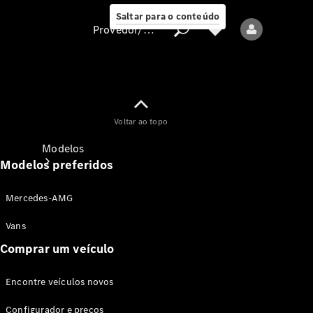
Saltar para o conteúdo
Provedor/proteção de dados
Provedor/proteção
Voltar ao topo
de dados
Modelos
Modelos preferidos
Mercedes-AMG
Vans
Comprar um veículo
Todos os modelos
Encontre veículos novos
Modelos elétricos
Configurador e preços