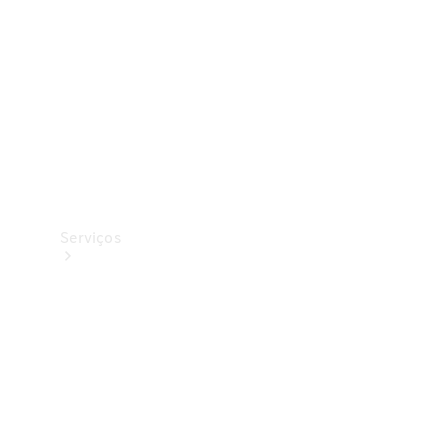
Originais
Coleção
Serviços
Todos os
serviços