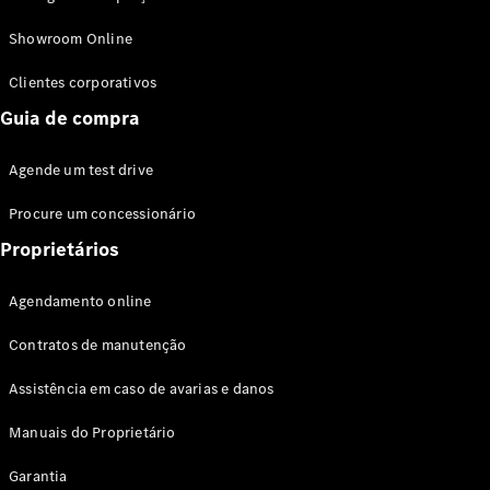
Modelos híbridos plug-in
Showroom Online
Sedans
Clientes corporativos
Guia de compra
Agende um test drive
Procure um concessionário
Todos os
Sedans
Proprietários
Classe C
Sedan
Agendamento online
EQE
Elétrico
Sedan
Contratos de manutenção
Classe E
Sedan
Assistência em caso de avarias e danos
Classe S
Sedan
Manuais do Proprietário
Longo
Garantia