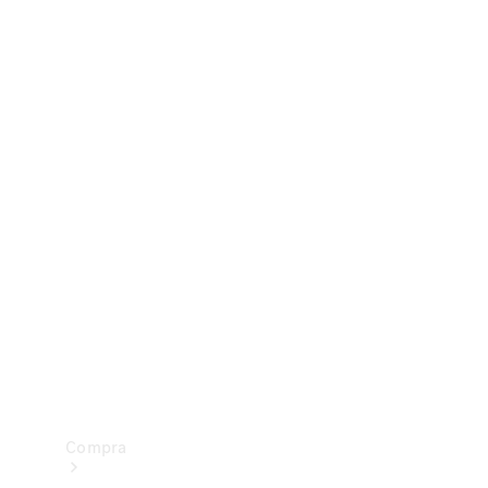
Configurador
Test drive
Showroom Online
Compra