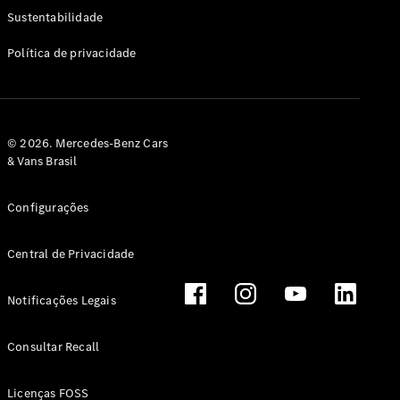
Classe G
Sustentabilidade
Configurador
Política de privacidade
Test drive
Showroom
Online
Hatchback
© 2026. Mercedes-Benz Cars
& Vans Brasil
Configurações
Central de Privacidade
Classe A
Hatchback
Notificações Legais
Configurador
Test drive
Consultar Recall
Showroom
Online
Licenças FOSS