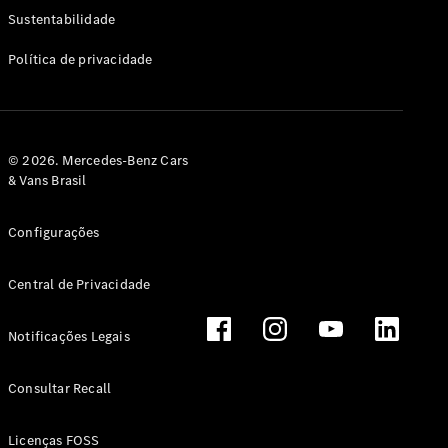
Classe G
Sustentabilidade
Configurador
Política de privacidade
Test drive
Showroom
Online
Hatchback
© 2026. Mercedes-Benz Cars
& Vans Brasil
Configurações
Central de Privacidade
Classe A
Hatchback
Notificações Legais
Configurador
Test drive
Consultar Recall
Showroom
Online
Licenças FOSS