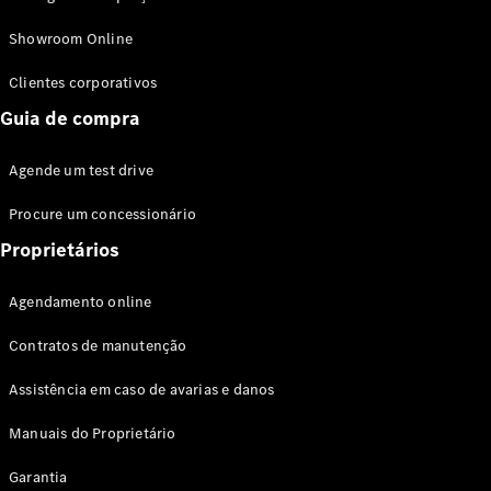
Modelos híbridos plug-in
Showroom Online
Sedans
Clientes corporativos
Guia de compra
Agende um test drive
Procure um concessionário
Todos os
Sedans
Proprietários
Classe C
Sedan
Agendamento online
EQE
Elétrico
Sedan
Contratos de manutenção
Classe E
Sedan
Assistência em caso de avarias e danos
Classe S
Sedan
Manuais do Proprietário
Longo
Garantia