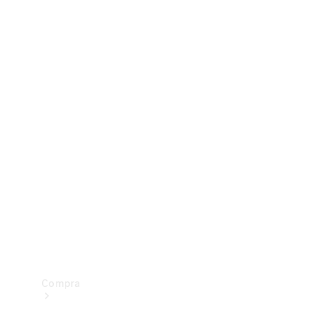
Configurador
Test drive
Showroom Online
Compra