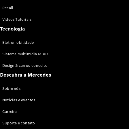
Configurador
Recall
Test drive
Showroom
Vídeos Tutoriais
Online
Tecnologia
SUV
Eletromobilidade
Sistema multimídia MBUX
Design & carros-conceito
Todos os
Descubra a Mercedes
SUVs
EQB
Elétrico
GLA
Sobre nós
GLB
Notícias e eventos
GLC
GLC Coupé
Carreira
GLE
GLE Coupé
Suporte e contato
GLS