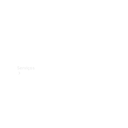
Originais
Coleção
Serviços
Todos os
serviços