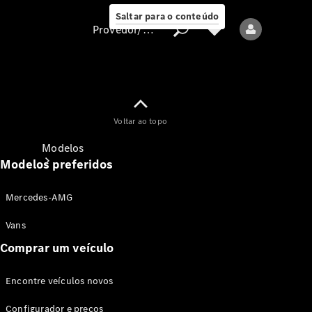
Saltar para o conteúdo
Provedor/proteção de dados
Provedor/proteção
Voltar ao topo
de dados
Modelos
Modelos preferidos
Mercedes-AMG
Vans
Comprar um veículo
Todos os modelos
Encontre veículos novos
Modelos elétricos
Configurador e preços