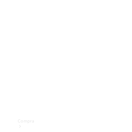
Configurador
Test drive
Showroom Online
Compra