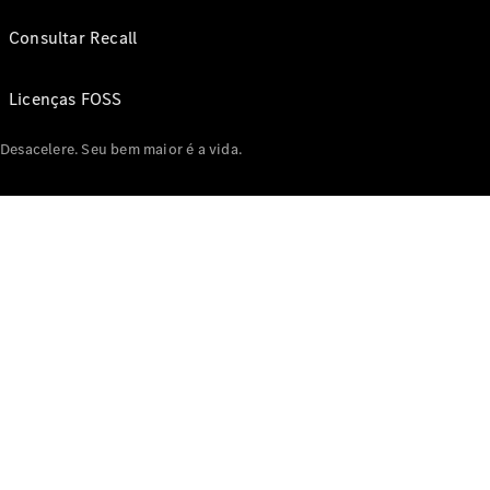
Consultar Recall
Licenças FOSS
Desacelere. Seu bem maior é a vida.