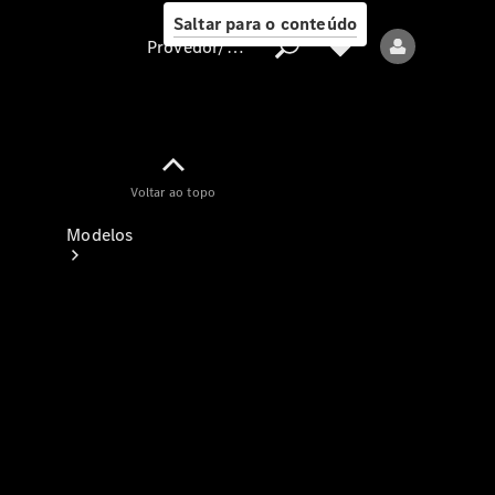
Saltar para o conteúdo
Provedor/proteção de dados
Provedor/proteção
Voltar ao topo
de dados
Modelos
Todos os modelos
Modelos elétricos