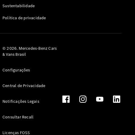
Classe G
Sustentabilidade
Configurador
Política de privacidade
Test drive
Showroom
Online
Hatchback
© 2026. Mercedes-Benz Cars
& Vans Brasil
Configurações
Central de Privacidade
Classe A
Hatchback
Notificações Legais
Configurador
Test drive
Consultar Recall
Showroom
Online
Licenças FOSS