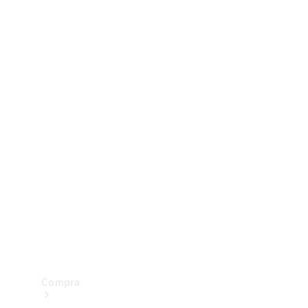
Configurador
Test drive
Showroom Online
Compra