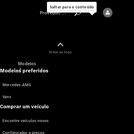
Saltar para o conteúdo
Provedor/proteção de dados
Provedor/proteção
Voltar ao topo
de dados
Modelos
Modelos preferidos
Mercedes-AMG
Vans
Comprar um veículo
Todos os modelos
Encontre veículos novos
Modelos elétricos
Configurador e preços