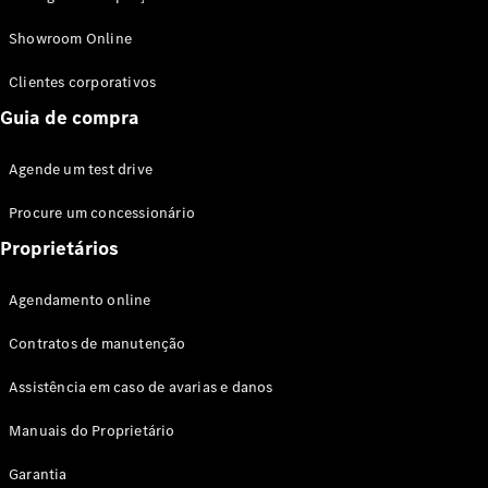
Modelos híbridos plug-in
Showroom Online
Sedans
Clientes corporativos
Guia de compra
Agende um test drive
Procure um concessionário
Todos os
Sedans
Proprietários
Classe C
Sedan
Agendamento online
EQE
Elétrico
Sedan
Contratos de manutenção
Classe E
Sedan
Assistência em caso de avarias e danos
Classe S
Sedan
Manuais do Proprietário
Longo
Garantia