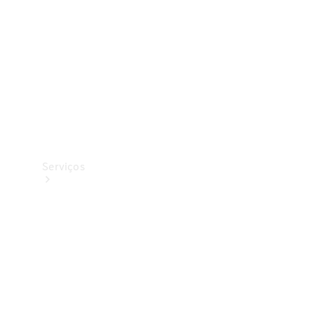
Originais
Coleção
Serviços
Todos os
serviços