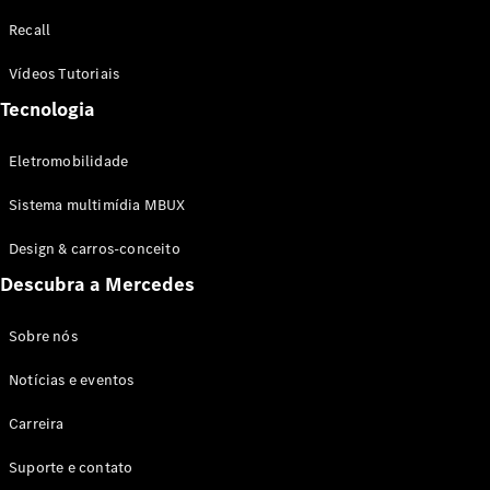
Configurador
Recall
Test drive
Showroom
Vídeos Tutoriais
Online
Tecnologia
SUV
Eletromobilidade
Sistema multimídia MBUX
Design & carros-conceito
Todos os
Descubra a Mercedes
SUVs
EQB
Elétrico
GLA
Sobre nós
GLB
Notícias e eventos
GLC
GLC Coupé
Carreira
GLE
GLE Coupé
Suporte e contato
GLS