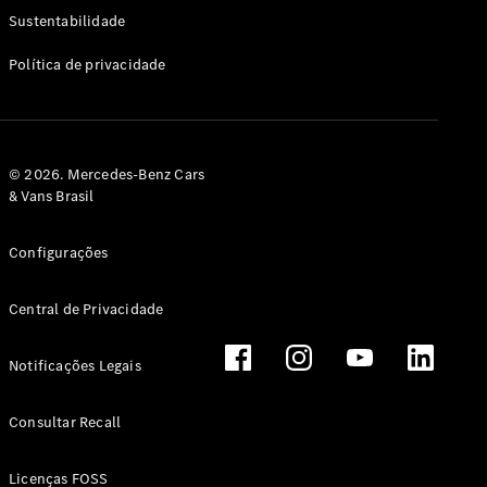
Classe G
Sustentabilidade
Configurador
Política de privacidade
Test drive
Showroom
Online
Hatchback
© 2026. Mercedes-Benz Cars
& Vans Brasil
Configurações
Central de Privacidade
Classe A
Hatchback
Notificações Legais
Configurador
Test drive
Consultar Recall
Showroom
Online
Licenças FOSS