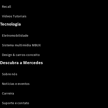
Configurador
Recall
Test drive
Showroom
Vídeos Tutoriais
Online
Tecnologia
SUV
Eletromobilidade
Sistema multimídia MBUX
Design & carros-conceito
Todos os
Descubra a Mercedes
SUVs
EQB
Elétrico
GLA
Sobre nós
GLB
Notícias e eventos
GLC
GLC Coupé
Carreira
GLE
GLE Coupé
Suporte e contato
GLS