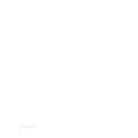
Configurador
Test drive
Showroom Online
Compra