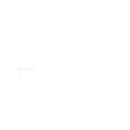
Originais
Coleção
Serviços
Todos os
serviços