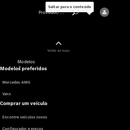
Saltar para o conteúdo
Provedor/proteção de dados
Provedor/proteção
Voltar ao topo
de dados
Modelos
Modelos preferidos
Mercedes-AMG
Vans
Comprar um veículo
Todos os modelos
Encontre veículos novos
Modelos elétricos
Configurador e preços