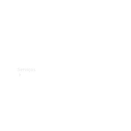
Originais
Coleção
Serviços
Todos os
serviços