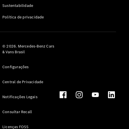
Classe G
Sustentabilidade
Configurador
Política de privacidade
Test drive
Showroom
Online
Hatchback
© 2026. Mercedes-Benz Cars
& Vans Brasil
Configurações
Central de Privacidade
Classe A
Hatchback
Notificações Legais
Configurador
Test drive
Consultar Recall
Showroom
Online
Licenças FOSS