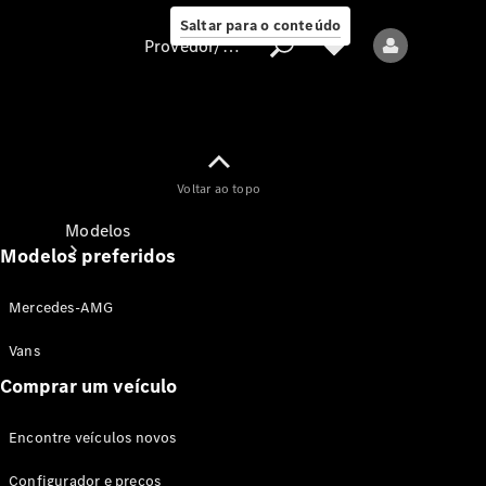
Saltar para o conteúdo
Provedor/proteção de dados
Provedor/proteção
Voltar ao topo
de dados
Modelos
Modelos preferidos
Mercedes-AMG
Vans
Comprar um veículo
Todos os modelos
Encontre veículos novos
Modelos elétricos
Configurador e preços