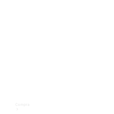
Configurador
Test drive
Showroom Online
Compra