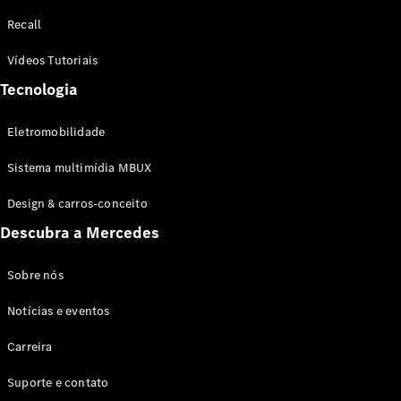
Configurador
Recall
Test drive
Showroom
Vídeos Tutoriais
Online
Tecnologia
SUV
Eletromobilidade
Sistema multimídia MBUX
Design & carros-conceito
Todos os
Descubra a Mercedes
SUVs
EQB
Elétrico
GLA
Sobre nós
GLB
Notícias e eventos
GLC
GLC Coupé
Carreira
GLE
GLE Coupé
Suporte e contato
GLS