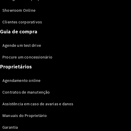
Modelos híbridos plug-in
Showroom Online
Sedans
Clientes corporativos
Guia de compra
Agende um test drive
Procure um concessionário
Todos os
Sedans
Proprietários
Classe C
Sedan
Agendamento online
EQE
Elétrico
Sedan
Contratos de manutenção
Classe E
Sedan
Assistência em caso de avarias e danos
Classe S
Sedan
Manuais do Proprietário
Longo
Garantia