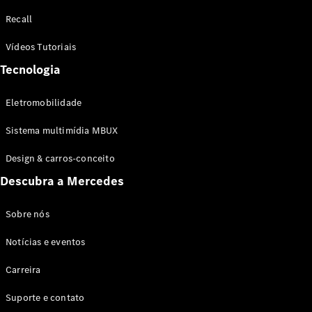
Configurador
Recall
Test drive
Showroom
Vídeos Tutoriais
Online
Tecnologia
SUV
Eletromobilidade
Sistema multimídia MBUX
Design & carros-conceito
Todos os
Descubra a Mercedes
SUVs
EQB
Elétrico
GLA
Sobre nós
GLB
Notícias e eventos
GLC
GLC Coupé
Carreira
GLE
GLE Coupé
Suporte e contato
GLS