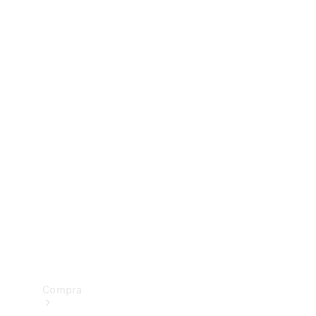
Configurador
Test drive
Showroom Online
Compra