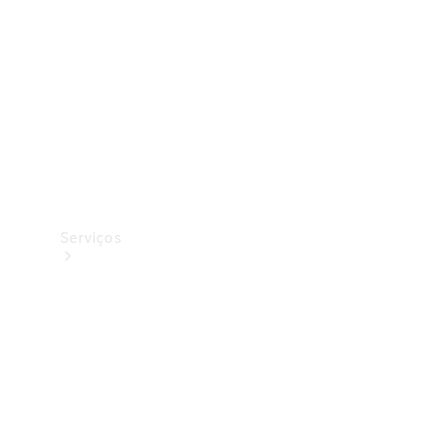
Originais
Coleção
Serviços
Todos os
serviços