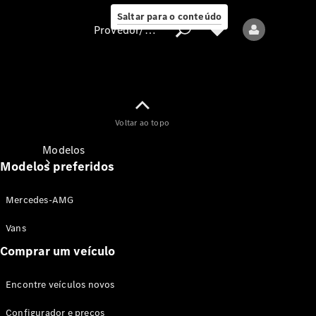
Saltar para o conteúdo
Provedor/proteção de dados
Provedor/proteção
Voltar ao topo
de dados
Modelos
Modelos preferidos
Mercedes-AMG
Vans
Comprar um veículo
Todos os modelos
Encontre veículos novos
Modelos elétricos
Configurador e preços