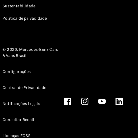
Classe G
Sustentabilidade
Configurador
Política de privacidade
Test drive
Showroom
Online
Hatchback
© 2026. Mercedes-Benz Cars
& Vans Brasil
Configurações
Central de Privacidade
Classe A
Hatchback
Notificações Legais
Configurador
Test drive
Consultar Recall
Showroom
Online
Licenças FOSS