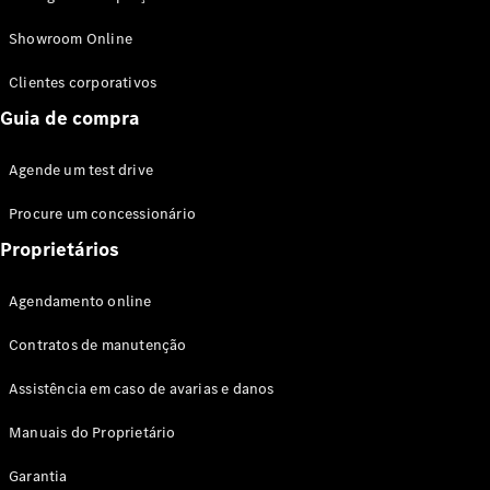
Modelos híbridos plug-in
Showroom Online
Sedans
Clientes corporativos
Guia de compra
Agende um test drive
Procure um concessionário
Todos os
Sedans
Proprietários
Classe C
Sedan
Agendamento online
EQE
Elétrico
Sedan
Contratos de manutenção
Classe E
Sedan
Assistência em caso de avarias e danos
Classe S
Sedan
Manuais do Proprietário
Longo
Garantia