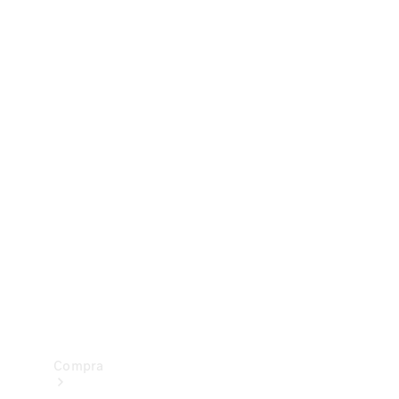
Configurador
Test drive
Showroom Online
Compra