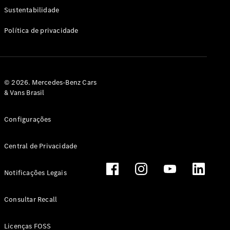
Classe G
Sustentabilidade
Configurador
Política de privacidade
Test drive
Showroom
Online
Hatchback
© 2026. Mercedes-Benz Cars
& Vans Brasil
Configurações
Central de Privacidade
Classe A
Hatchback
Notificações Legais
Configurador
Test drive
Consultar Recall
Showroom
Online
Licenças FOSS