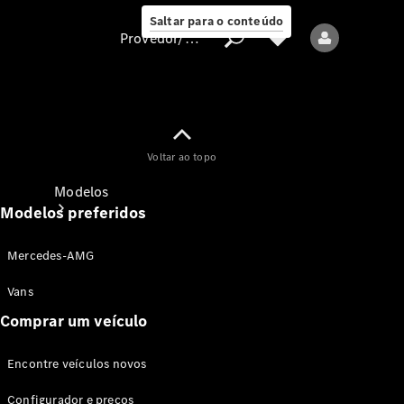
Saltar para o conteúdo
Provedor/proteção de dados
Provedor/proteção
Voltar ao topo
de dados
Modelos
Modelos preferidos
Mercedes-AMG
Vans
Comprar um veículo
Todos os modelos
Encontre veículos novos
Modelos elétricos
Configurador e preços