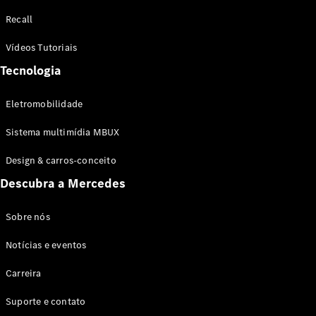
Configurador
Recall
Test drive
Showroom
Vídeos Tutoriais
Online
Tecnologia
SUV
Eletromobilidade
Sistema multimídia MBUX
Design & carros-conceito
Todos os
Descubra a Mercedes
SUVs
EQB
Elétrico
GLA
Sobre nós
GLB
Notícias e eventos
GLC
GLC Coupé
Carreira
GLE
GLE Coupé
Suporte e contato
GLS