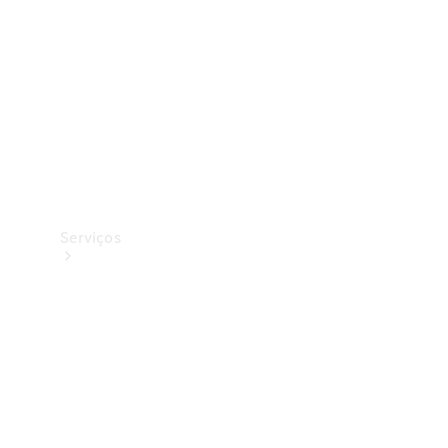
Originais
Coleção
Serviços
Todos os
serviços