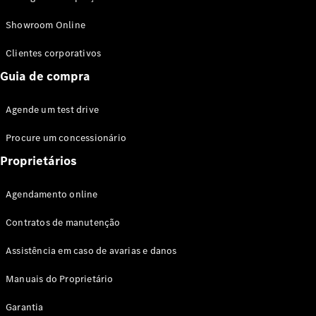
Modelos híbridos plug-in
Showroom Online
Sedans
Clientes corporativos
Guia de compra
Agende um test drive
Procure um concessionário
Todos os
Sedans
Proprietários
Classe C
Sedan
Agendamento online
EQE
Elétrico
Sedan
Contratos de manutenção
Classe E
Sedan
Assistência em caso de avarias e danos
Classe S
Sedan
Manuais do Proprietário
Longo
Garantia