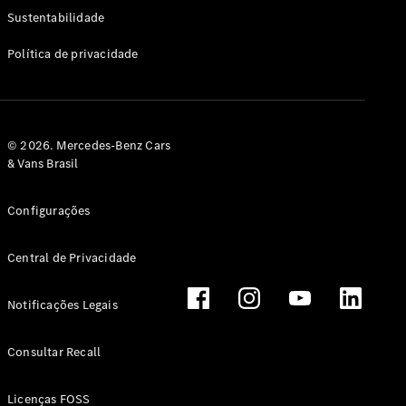
Classe G
Sustentabilidade
Configurador
Política de privacidade
Test drive
Showroom
Online
Hatchback
© 2026. Mercedes-Benz Cars
& Vans Brasil
Configurações
Central de Privacidade
Classe A
Hatchback
Notificações Legais
Configurador
Test drive
Consultar Recall
Showroom
Online
Licenças FOSS