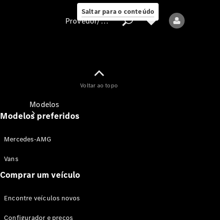
Saltar para o conteúdo
Provedor/proteção de dados
Provedor/proteção
Voltar ao topo
de dados
Modelos
Modelos preferidos
Mercedes-AMG
Vans
Comprar um veículo
Todos os modelos
Encontre veículos novos
Modelos elétricos
Configurador e preços