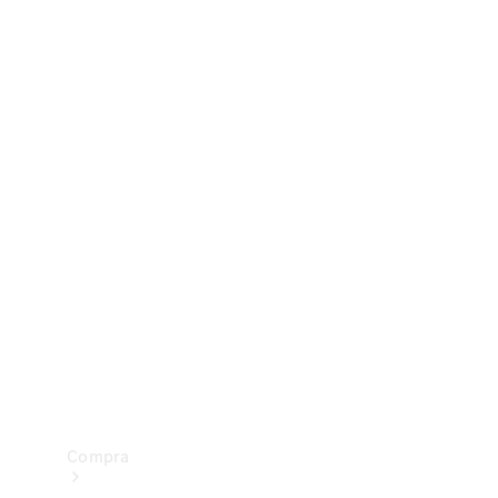
Configurador
Test drive
Showroom Online
Compra