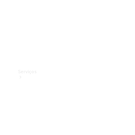
Originais
Coleção
Serviços
Todos os
serviços