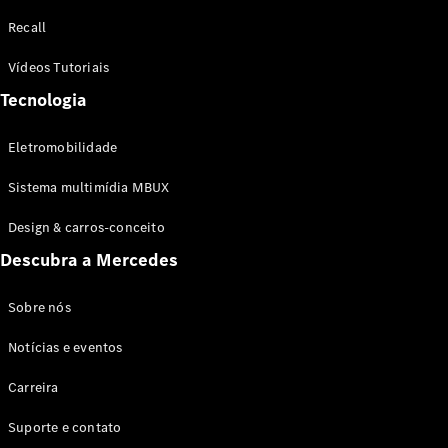
Configurador
Recall
Test drive
Showroom
Vídeos Tutoriais
Online
Tecnologia
SUV
Eletromobilidade
Sistema multimídia MBUX
Design & carros-conceito
Todos os
Descubra a Mercedes
SUVs
EQB
Elétrico
GLA
Sobre nós
GLB
Notícias e eventos
GLC
GLC Coupé
Carreira
GLE
GLE Coupé
Suporte e contato
GLS