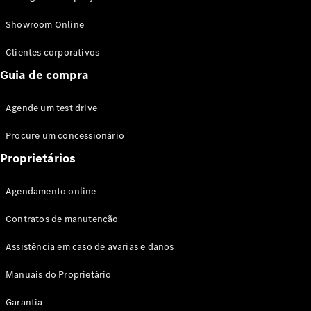
Modelos híbridos plug-in
Showroom Online
Sedans
Clientes corporativos
Guia de compra
Agende um test drive
Procure um concessionário
Todos os
Sedans
Proprietários
Classe C
Sedan
Agendamento online
EQE
Elétrico
Sedan
Contratos de manutenção
Classe E
Sedan
Assistência em caso de avarias e danos
Classe S
Sedan
Manuais do Proprietário
Longo
Garantia