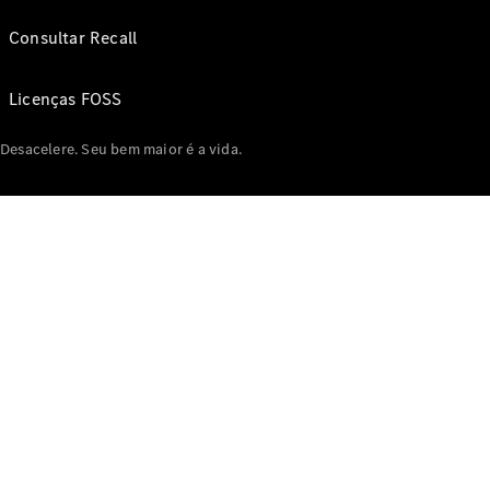
Consultar Recall
Licenças FOSS
Desacelere. Seu bem maior é a vida.