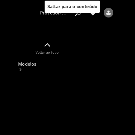
Saltar para o conteúdo
Provedor/proteção de dados
Provedor/proteção
Voltar ao topo
de dados
Modelos
Todos os modelos
Modelos elétricos