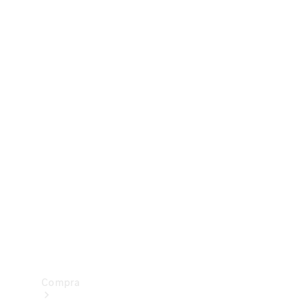
Configurador
Test drive
Showroom Online
Compra