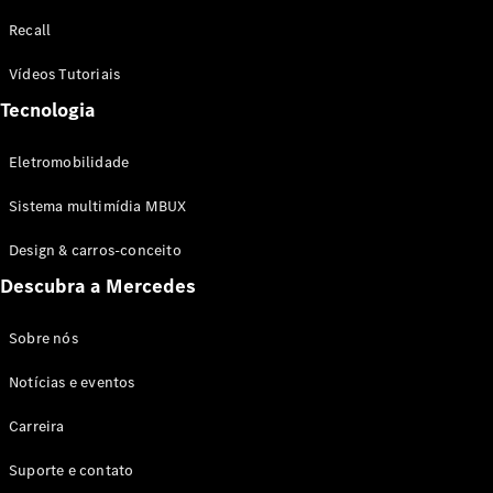
Configurador
Recall
Test drive
Showroom
Vídeos Tutoriais
Online
Tecnologia
SUV
Eletromobilidade
Sistema multimídia MBUX
Design & carros-conceito
Todos os
Descubra a Mercedes
SUVs
EQB
Elétrico
GLA
Sobre nós
GLB
Notícias e eventos
GLC
GLC Coupé
Carreira
GLE
GLE Coupé
Suporte e contato
GLS