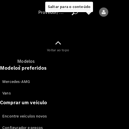
Saltar para o conteúdo
Provedor/proteção de dados
Provedor/proteção
Voltar ao topo
de dados
Modelos
Modelos preferidos
Mercedes-AMG
Vans
Comprar um veículo
Todos os modelos
Encontre veículos novos
Modelos elétricos
Configurador e preços