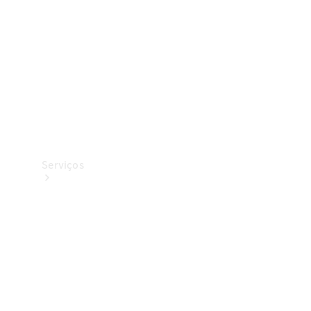
Originais
Coleção
Serviços
Todos os
serviços