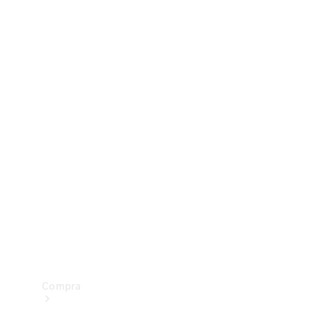
Configurador
Test drive
Showroom Online
Compra