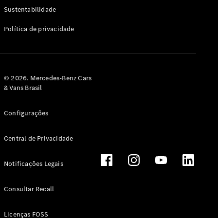
Classe G
Sustentabilidade
Configurador
Política de privacidade
Test drive
Showroom
Online
Hatchback
© 2026. Mercedes-Benz Cars
& Vans Brasil
Configurações
Central de Privacidade
Classe A
Hatchback
Notificações Legais
Configurador
Test drive
Consultar Recall
Showroom
Online
Licenças FOSS