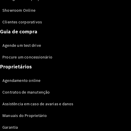
Modelos híbridos plug-in
Showroom Online
Sedans
Clientes corporativos
Guia de compra
Agende um test drive
Procure um concessionário
Todos os
Sedans
Proprietários
Classe C
Sedan
Agendamento online
EQE
Elétrico
Sedan
Contratos de manutenção
Classe E
Sedan
Assistência em caso de avarias e danos
Classe S
Sedan
Manuais do Proprietário
Longo
Garantia