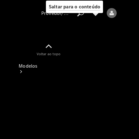
Saltar para o conteúdo
Provedor/proteção de dados
Provedor/proteção
Voltar ao topo
de dados
Modelos
Todos os modelos
Modelos elétricos