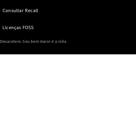
Consultar Recall
Licenças FOSS
Desacelere. Seu bem maior é a vida.