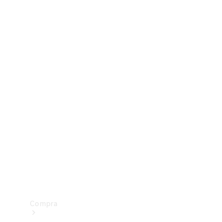
Configurador
Test drive
Showroom Online
Compra