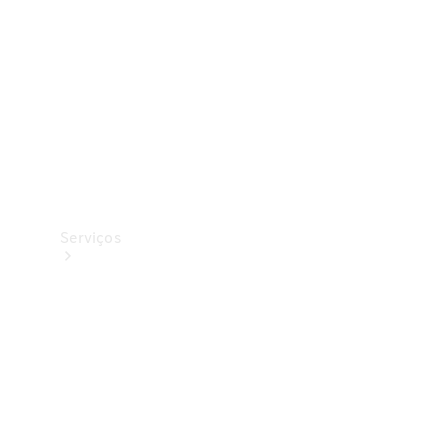
Originais
Coleção
Serviços
Todos os
serviços