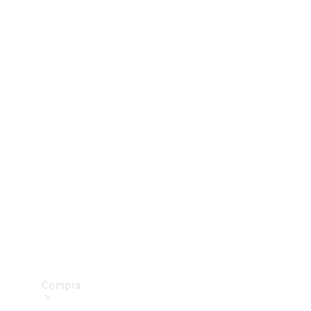
Configurador
Test drive
Showroom Online
Compra