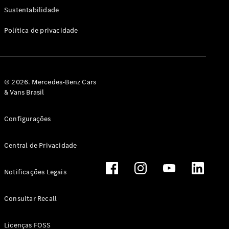
Classe G
Sustentabilidade
Configurador
Política de privacidade
Test drive
Showroom
Online
Hatchback
© 2026. Mercedes-Benz Cars
& Vans Brasil
Configurações
Central de Privacidade
Classe A
Hatchback
Notificações Legais
Configurador
Test drive
Consultar Recall
Showroom
Online
Licenças FOSS