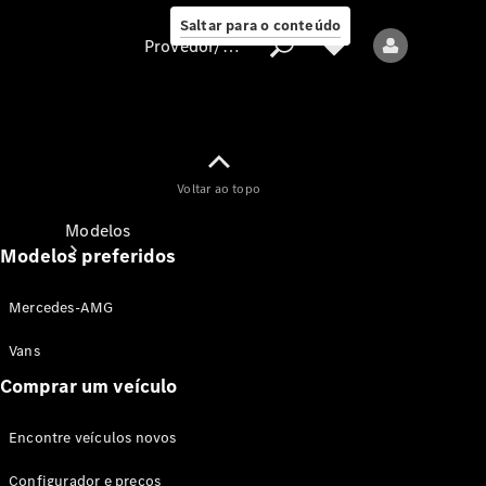
Saltar para o conteúdo
Provedor/proteção de dados
Provedor/proteção
Voltar ao topo
de dados
Modelos
Modelos preferidos
Mercedes-AMG
Vans
Comprar um veículo
Todos os modelos
Encontre veículos novos
Modelos elétricos
Configurador e preços