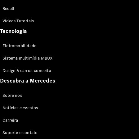
Configurador
Recall
Test drive
Showroom
Vídeos Tutoriais
Online
Tecnologia
SUV
Eletromobilidade
Sistema multimídia MBUX
Design & carros-conceito
Todos os
Descubra a Mercedes
SUVs
EQB
Elétrico
GLA
Sobre nós
GLB
Notícias e eventos
GLC
GLC Coupé
Carreira
GLE
GLE Coupé
Suporte e contato
GLS