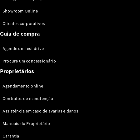
Modelos híbridos plug-in
Showroom Online
Sedans
Clientes corporativos
Guia de compra
Agende um test drive
Procure um concessionário
Todos os
Sedans
Proprietários
Classe C
Sedan
Agendamento online
EQE
Elétrico
Sedan
Contratos de manutenção
Classe E
Sedan
Assistência em caso de avarias e danos
Classe S
Sedan
Manuais do Proprietário
Longo
Garantia