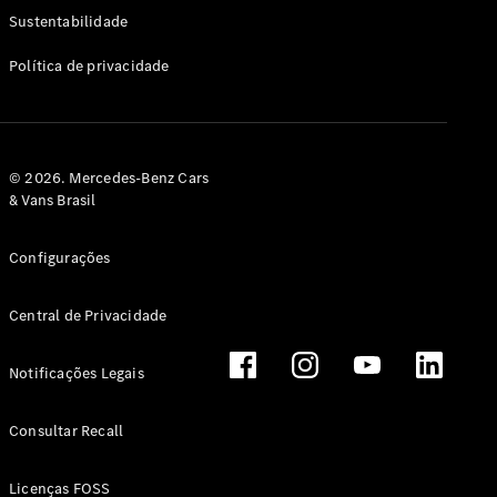
Classe G
Sustentabilidade
Configurador
Política de privacidade
Test drive
Showroom
Online
Hatchback
© 2026. Mercedes-Benz Cars
& Vans Brasil
Configurações
Central de Privacidade
Classe A
Hatchback
Notificações Legais
Configurador
Test drive
Consultar Recall
Showroom
Online
Licenças FOSS