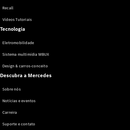
Configurador
Recall
Test drive
Showroom
Vídeos Tutoriais
Online
Tecnologia
SUV
Eletromobilidade
Sistema multimídia MBUX
Design & carros-conceito
Todos os
Descubra a Mercedes
SUVs
EQB
Elétrico
GLA
Sobre nós
GLB
Notícias e eventos
GLC
GLC Coupé
Carreira
GLE
GLE Coupé
Suporte e contato
GLS