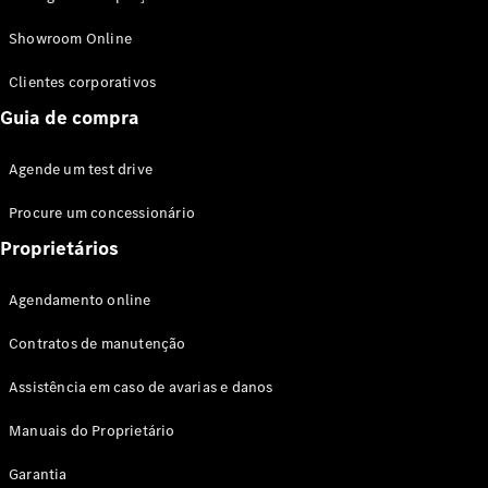
Modelos híbridos plug-in
Showroom Online
Sedans
Clientes corporativos
Guia de compra
Agende um test drive
Procure um concessionário
Todos os
Sedans
Proprietários
Classe C
Sedan
Agendamento online
EQE
Elétrico
Sedan
Contratos de manutenção
Classe E
Sedan
Assistência em caso de avarias e danos
Classe S
Sedan
Manuais do Proprietário
Longo
Garantia