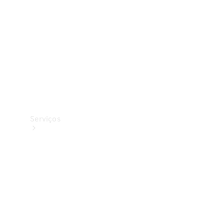
Originais
Coleção
Serviços
Todos os
serviços