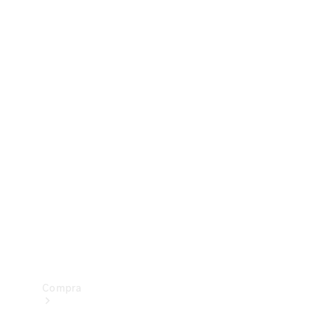
Configurador
Test drive
Showroom Online
Compra