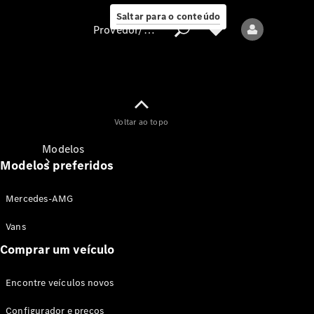
Saltar para o conteúdo
Provedor/proteção de dados
Provedor/proteção
Voltar ao topo
de dados
Modelos
Modelos preferidos
Mercedes-AMG
Vans
Comprar um veículo
Todos os modelos
Encontre veículos novos
Modelos elétricos
Configurador e preços