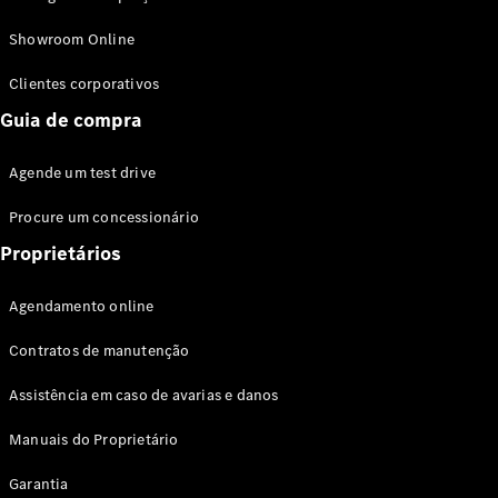
Modelos híbridos plug-in
Showroom Online
Sedans
Clientes corporativos
Guia de compra
Agende um test drive
Procure um concessionário
Todos os
Sedans
Proprietários
Classe C
Sedan
Agendamento online
EQE
Elétrico
Sedan
Contratos de manutenção
Classe E
Sedan
Assistência em caso de avarias e danos
Classe S
Sedan
Manuais do Proprietário
Longo
Garantia