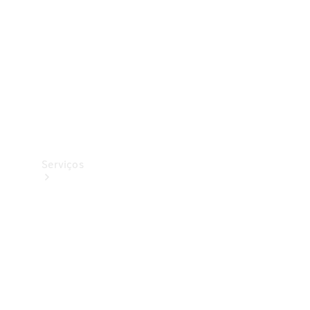
Originais
Coleção
Serviços
Todos os
serviços