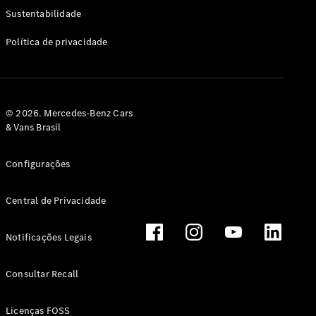
Classe G
Sustentabilidade
Configurador
Política de privacidade
Test drive
Showroom
Online
Hatchback
© 2026. Mercedes-Benz Cars
& Vans Brasil
Configurações
Central de Privacidade
Classe A
Hatchback
Notificações Legais
Configurador
Test drive
Consultar Recall
Showroom
Online
Licenças FOSS