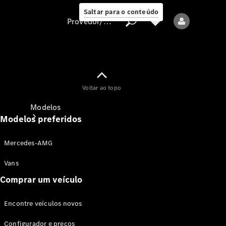
Saltar para o conteúdo
Provedor/proteção de dados
Provedor/proteção
Voltar ao topo
de dados
Modelos
Modelos preferidos
Mercedes-AMG
Vans
Comprar um veículo
Todos os modelos
Encontre veículos novos
Modelos elétricos
Configurador e preços