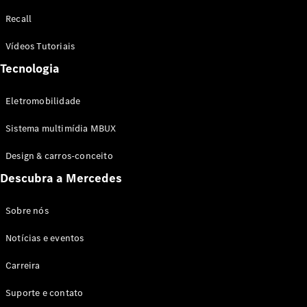
Configurador
Recall
Test drive
Showroom
Vídeos Tutoriais
Online
Tecnologia
SUV
Eletromobilidade
Sistema multimídia MBUX
Design & carros-conceito
Todos os
Descubra a Mercedes
SUVs
EQB
Elétrico
GLA
Sobre nós
GLB
Notícias e eventos
GLC
GLC Coupé
Carreira
GLE
GLE Coupé
Suporte e contato
GLS