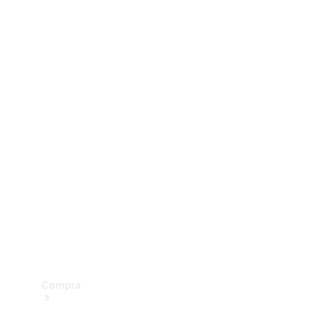
Configurador
Test drive
Showroom Online
Compra