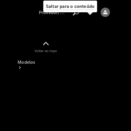
Saltar para o conteúdo
Provedor/proteção de dados
Provedor/proteção
Voltar ao topo
de dados
Modelos
Todos os modelos
Modelos elétricos