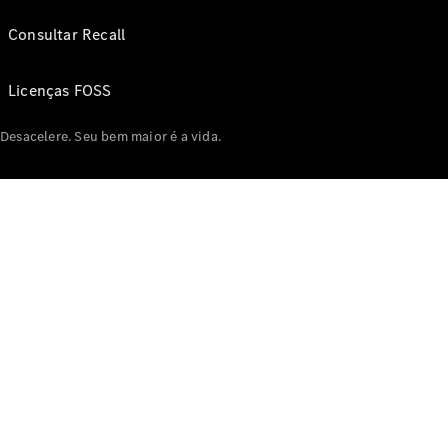
Consultar Recall
Licenças FOSS
Desacelere. Seu bem maior é a vida.