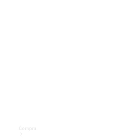
Configurador
Test drive
Showroom Online
Compra