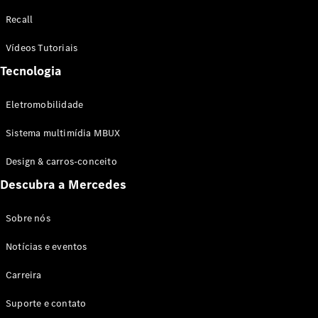
Configurador
Recall
Test drive
Showroom
Vídeos Tutoriais
Online
Tecnologia
SUV
Eletromobilidade
Sistema multimídia MBUX
Design & carros-conceito
Todos os
Descubra a Mercedes
SUVs
EQB
Elétrico
GLA
Sobre nós
GLB
Notícias e eventos
GLC
GLC Coupé
Carreira
GLE
GLE Coupé
Suporte e contato
GLS