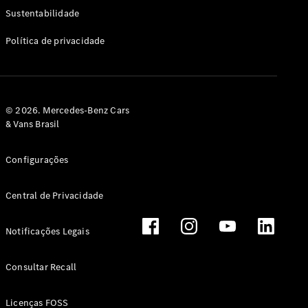
Classe G
Sustentabilidade
Configurador
Política de privacidade
Test drive
Showroom
Online
Hatchback
© 2026. Mercedes-Benz Cars
& Vans Brasil
Configurações
Central de Privacidade
Classe A
Hatchback
Notificações Legais
Configurador
Test drive
Consultar Recall
Showroom
Online
Licenças FOSS