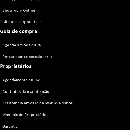
Modelos híbridos plug-in
Showroom Online
Sedans
Clientes corporativos
Guia de compra
Agende um test drive
Procure um concessionário
Todos os
Sedans
Proprietários
Classe C
Sedan
Agendamento online
EQE
Elétrico
Sedan
Contratos de manutenção
Classe E
Sedan
Assistência em caso de avarias e danos
Classe S
Sedan
Manuais do Proprietário
Longo
Garantia