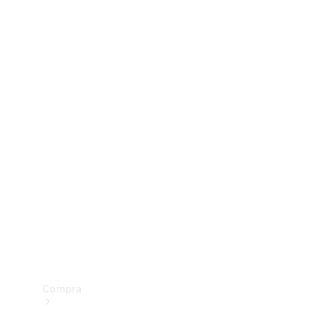
Configurador
Test drive
Showroom Online
Compra