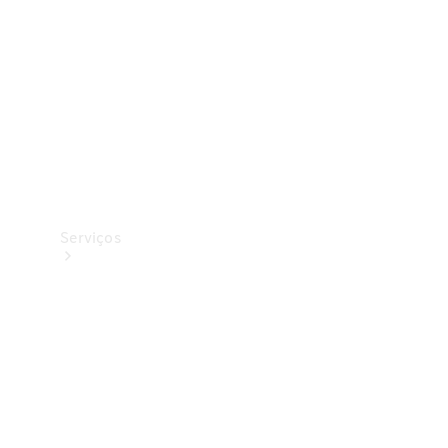
Originais
Coleção
Serviços
Todos os
serviços