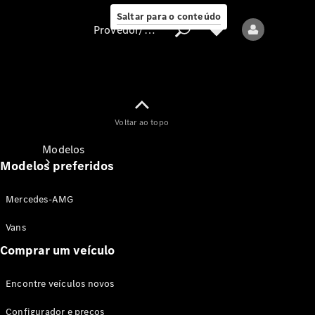
Saltar para o conteúdo
Provedor/proteção de dados
Provedor/proteção
Voltar ao topo
de dados
Modelos
Modelos preferidos
Mercedes-AMG
Vans
Comprar um veículo
Todos os modelos
Encontre veículos novos
Modelos elétricos
Configurador e preços