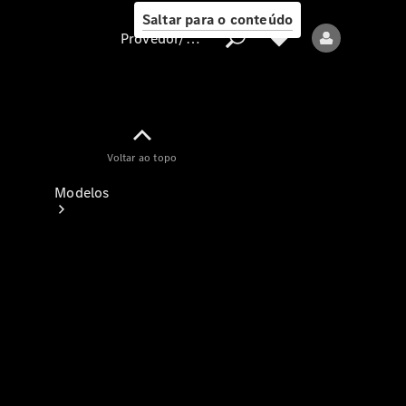
Saltar para o conteúdo
Provedor/proteção de dados
Provedor/proteção
Voltar ao topo
de dados
Modelos
Todos os modelos
Modelos elétricos