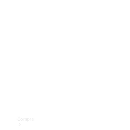
Configurador
Test drive
Showroom Online
Compra