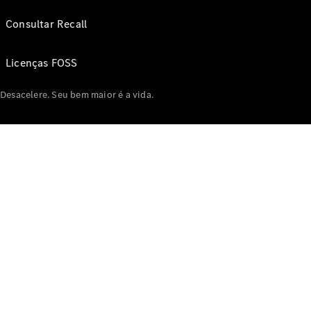
Consultar Recall
Licenças FOSS
Desacelere. Seu bem maior é a vida.