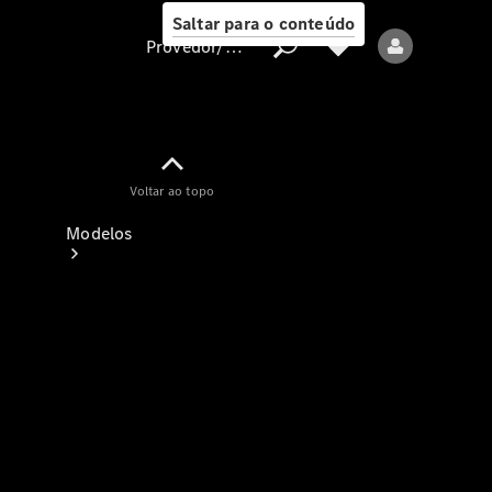
Saltar para o conteúdo
Provedor/proteção de dados
Provedor/proteção
Voltar ao topo
de dados
Modelos
Todos os modelos
Modelos elétricos