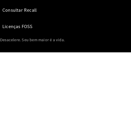
Consultar Recall
Licenças FOSS
Desacelere. Seu bem maior é a vida.