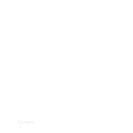
Configurador
Test drive
Showroom Online
Compra