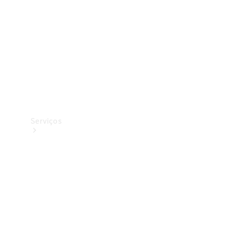
Originais
Coleção
Serviços
Todos os
serviços