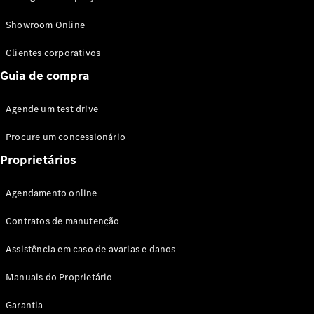
Modelos híbridos plug-in
Showroom Online
Sedans
Clientes corporativos
Guia de compra
Agende um test drive
Procure um concessionário
Todos os
Sedans
Proprietários
Classe C
Sedan
Agendamento online
EQE
Elétrico
Sedan
Contratos de manutenção
Classe E
Sedan
Assistência em caso de avarias e danos
Classe S
Sedan
Manuais do Proprietário
Longo
Garantia