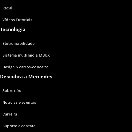
Configurador
Recall
Test drive
Showroom
Vídeos Tutoriais
Online
Tecnologia
SUV
Eletromobilidade
Sistema multimídia MBUX
Design & carros-conceito
Todos os
Descubra a Mercedes
SUVs
EQB
Elétrico
GLA
Sobre nós
GLB
Notícias e eventos
GLC
GLC Coupé
Carreira
GLE
GLE Coupé
Suporte e contato
GLS