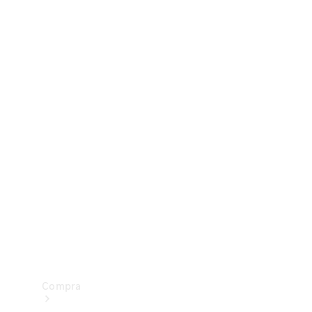
Configurador
Test drive
Showroom Online
Compra