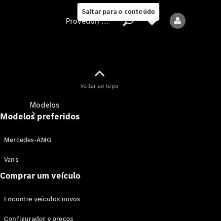
Saltar para o conteúdo
Provedor/proteção de dados
Provedor/proteção
Voltar ao topo
de dados
Modelos
Modelos preferidos
Mercedes-AMG
Vans
Comprar um veículo
Todos os modelos
Encontre veículos novos
Modelos elétricos
Configurador e preços