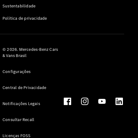
Classe G
Sustentabilidade
Configurador
Política de privacidade
Test drive
Showroom
Online
Hatchback
© 2026. Mercedes-Benz Cars
& Vans Brasil
Configurações
Central de Privacidade
Classe A
Hatchback
Notificações Legais
Configurador
Test drive
Consultar Recall
Showroom
Online
Licenças FOSS