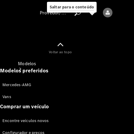
Saltar para o conteúdo
Provedor/proteção de dados
Provedor/proteção
Voltar ao topo
de dados
Modelos
Modelos preferidos
Mercedes-AMG
Vans
Comprar um veículo
Todos os modelos
Encontre veículos novos
Modelos elétricos
Configurador e preços