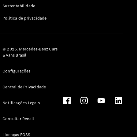
Classe G
Sustentabilidade
Configurador
Política de privacidade
Test drive
Showroom
Online
Hatchback
© 2026. Mercedes-Benz Cars
& Vans Brasil
Configurações
Central de Privacidade
Classe A
Hatchback
Notificações Legais
Configurador
Test drive
Consultar Recall
Showroom
Online
Licenças FOSS