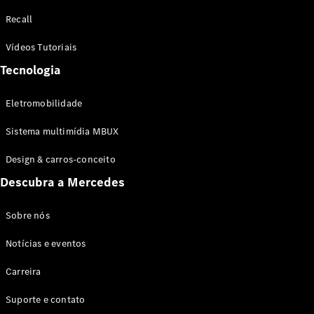
Configurador
Recall
Test drive
Showroom
Vídeos Tutoriais
Online
Tecnologia
SUV
Eletromobilidade
Sistema multimídia MBUX
Design & carros-conceito
Todos os
Descubra a Mercedes
SUVs
EQB
Elétrico
GLA
Sobre nós
GLB
Notícias e eventos
GLC
GLC Coupé
Carreira
GLE
GLE Coupé
Suporte e contato
GLS