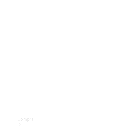
Configurador
Test drive
Showroom Online
Compra