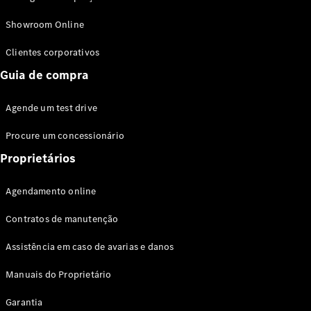
Modelos híbridos plug-in
Showroom Online
Sedans
Clientes corporativos
Guia de compra
Agende um test drive
Procure um concessionário
Todos os
Sedans
Proprietários
Classe C
Sedan
Agendamento online
EQE
Elétrico
Sedan
Contratos de manutenção
Classe E
Sedan
Assistência em caso de avarias e danos
Classe S
Sedan
Manuais do Proprietário
Longo
Garantia