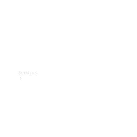
Originais
Coleção
Serviços
Todos os
serviços