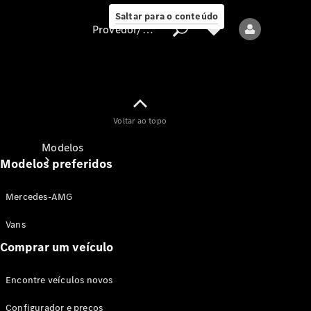
Saltar para o conteúdo
Provedor/proteção de dados
Provedor/proteção
Voltar ao topo
de dados
Modelos
Modelos preferidos
Mercedes-AMG
Vans
Comprar um veículo
Todos os modelos
Encontre veículos novos
Modelos elétricos
Configurador e preços