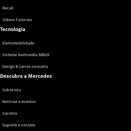
Configurador
Recall
Test drive
Showroom
Vídeos Tutoriais
Online
Tecnologia
SUV
Eletromobilidade
Sistema multimídia MBUX
Design & carros-conceito
Todos os
Descubra a Mercedes
SUVs
EQB
Elétrico
GLA
Sobre nós
GLB
Notícias e eventos
GLC
GLC Coupé
Carreira
GLE
GLE Coupé
Suporte e contato
GLS