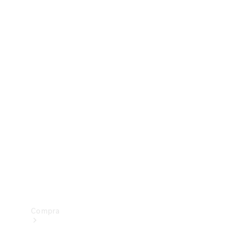
Configurador
Test drive
Showroom Online
Compra