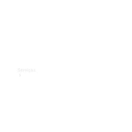
Originais
Coleção
Serviços
Todos os
serviços