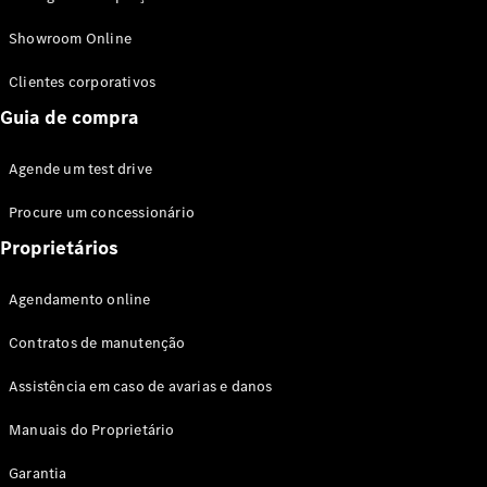
Modelos híbridos plug-in
Showroom Online
Sedans
Clientes corporativos
Guia de compra
Agende um test drive
Procure um concessionário
Todos os
Sedans
Proprietários
Classe C
Sedan
Agendamento online
EQE
Elétrico
Sedan
Contratos de manutenção
Classe E
Sedan
Assistência em caso de avarias e danos
Classe S
Sedan
Manuais do Proprietário
Longo
Garantia