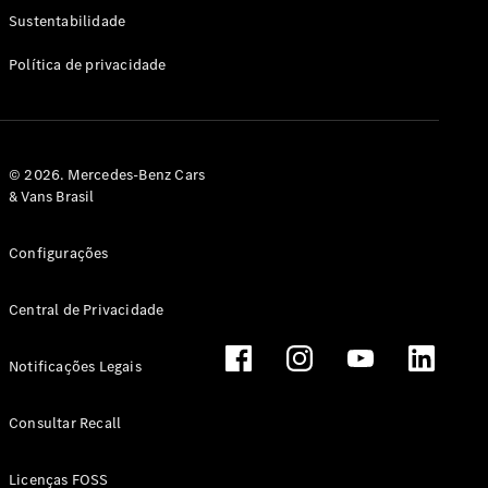
Classe G
Sustentabilidade
Configurador
Política de privacidade
Test drive
Showroom
Online
Hatchback
© 2026. Mercedes-Benz Cars
& Vans Brasil
Configurações
Central de Privacidade
Classe A
Hatchback
Notificações Legais
Configurador
Test drive
Consultar Recall
Showroom
Online
Licenças FOSS