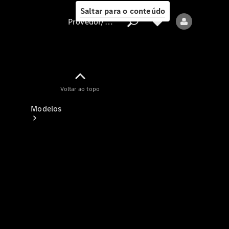
Saltar para o conteúdo
Provedor/proteção de dados
Provedor/proteção
Voltar ao topo
de dados
Modelos
Todos os modelos
Modelos elétricos