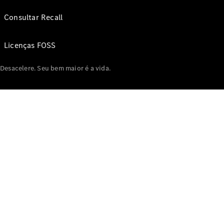
Consultar Recall
Licenças FOSS
Desacelere. Seu bem maior é a vida.