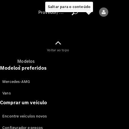
Saltar para o conteúdo
Provedor/proteção de dados
Provedor/proteção
Voltar ao topo
de dados
Modelos
Modelos preferidos
Mercedes-AMG
Vans
Comprar um veículo
Todos os modelos
Encontre veículos novos
Modelos elétricos
Configurador e preços