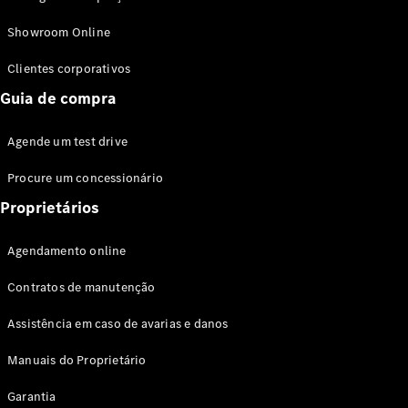
Modelos híbridos plug-in
Showroom Online
Sedans
Clientes corporativos
Guia de compra
Agende um test drive
Procure um concessionário
Todos os
Sedans
Proprietários
Classe C
Sedan
Agendamento online
EQE
Elétrico
Sedan
Contratos de manutenção
Classe E
Sedan
Assistência em caso de avarias e danos
Classe S
Sedan
Manuais do Proprietário
Longo
Garantia