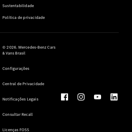
Classe G
Sustentabilidade
Configurador
Política de privacidade
Test drive
Showroom
Online
Hatchback
© 2026. Mercedes-Benz Cars
& Vans Brasil
Configurações
Central de Privacidade
Classe A
Hatchback
Notificações Legais
Configurador
Test drive
Consultar Recall
Showroom
Online
Licenças FOSS