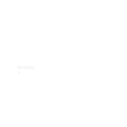
Originais
Coleção
Serviços
Todos os
serviços