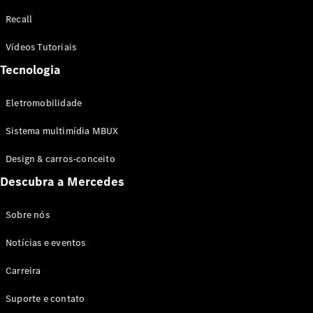
Configurador
Recall
Test drive
Showroom
Vídeos Tutoriais
Online
Tecnologia
SUV
Eletromobilidade
Sistema multimídia MBUX
Design & carros-conceito
Todos os
Descubra a Mercedes
SUVs
EQB
Elétrico
GLA
Sobre nós
GLB
Notícias e eventos
GLC
GLC Coupé
Carreira
GLE
GLE Coupé
Suporte e contato
GLS