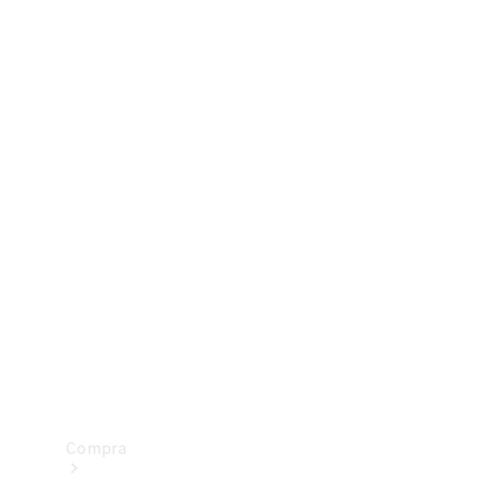
Configurador
Test drive
Showroom Online
Compra