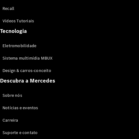
Configurador
Recall
Test drive
Showroom
Vídeos Tutoriais
Online
Tecnologia
SUV
Eletromobilidade
Sistema multimídia MBUX
Design & carros-conceito
Todos os
Descubra a Mercedes
SUVs
EQB
Elétrico
GLA
Sobre nós
GLB
Notícias e eventos
GLC
GLC Coupé
Carreira
GLE
GLE Coupé
Suporte e contato
GLS