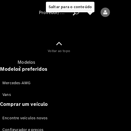
Saltar para o conteúdo
Provedor/proteção de dados
Provedor/proteção
Voltar ao topo
de dados
Modelos
Modelos preferidos
Mercedes-AMG
Vans
Comprar um veículo
Todos os modelos
Encontre veículos novos
Modelos elétricos
Configurador e preços