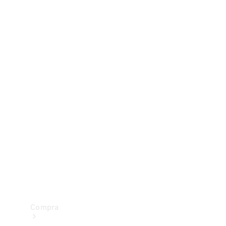
Configurador
Test drive
Showroom Online
Compra