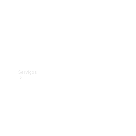
Originais
Coleção
Serviços
Todos os
serviços