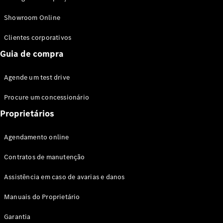
Modelos híbridos plug-in
Showroom Online
Sedans
Clientes corporativos
Guia de compra
Agende um test drive
Procure um concessionário
Todos os
Sedans
Proprietários
Classe C
Sedan
Agendamento online
EQE
Elétrico
Sedan
Contratos de manutenção
Classe E
Sedan
Assistência em caso de avarias e danos
Classe S
Sedan
Manuais do Proprietário
Longo
Garantia