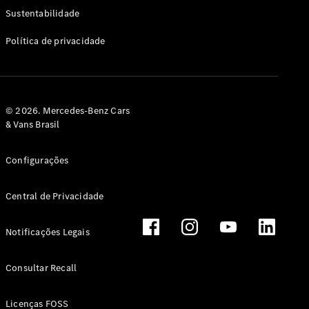
Classe G
Sustentabilidade
Configurador
Política de privacidade
Test drive
Showroom
Online
Hatchback
© 2026. Mercedes-Benz Cars
& Vans Brasil
Configurações
Central de Privacidade
Classe A
Hatchback
Notificações Legais
Configurador
Test drive
Consultar Recall
Showroom
Online
Licenças FOSS