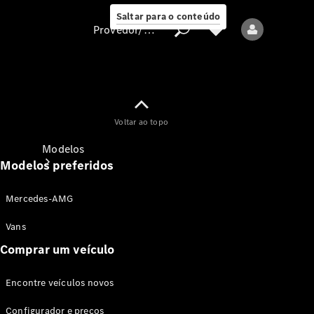
Saltar para o conteúdo
Provedor/proteção de dados
Provedor/proteção
Voltar ao topo
de dados
Modelos
Modelos preferidos
Mercedes-AMG
Vans
Comprar um veículo
Todos os modelos
Encontre veículos novos
Modelos elétricos
Configurador e preços