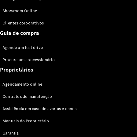
Modelos híbridos plug-in
Showroom Online
Sedans
Clientes corporativos
Guia de compra
Agende um test drive
Procure um concessionário
Todos os
Sedans
Proprietários
Classe C
Sedan
Agendamento online
EQE
Elétrico
Sedan
Contratos de manutenção
Classe E
Sedan
Assistência em caso de avarias e danos
Classe S
Sedan
Manuais do Proprietário
Longo
Garantia