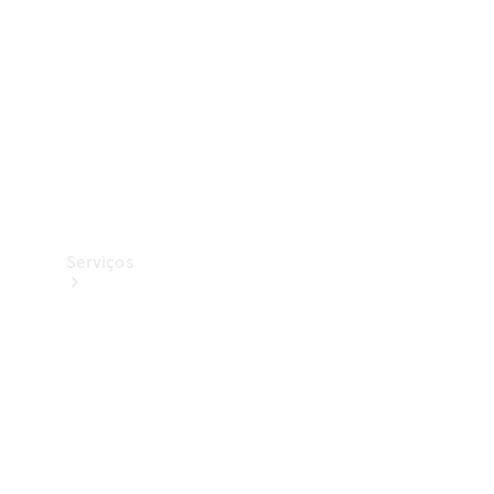
Originais
Coleção
Serviços
Todos os
serviços