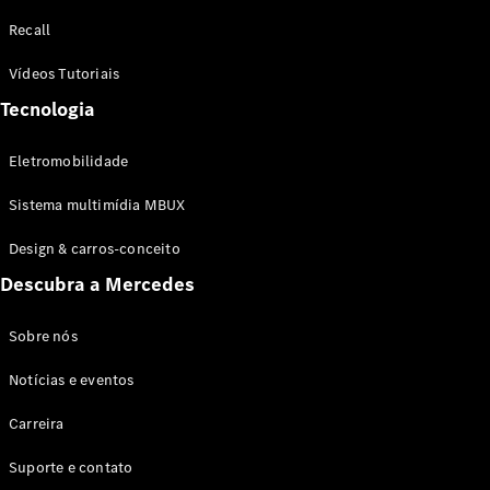
Configurador
Recall
Test drive
Showroom
Vídeos Tutoriais
Online
Tecnologia
SUV
Eletromobilidade
Sistema multimídia MBUX
Design & carros-conceito
Todos os
Descubra a Mercedes
SUVs
EQB
Elétrico
GLA
Sobre nós
GLB
Notícias e eventos
GLC
GLC Coupé
Carreira
GLE
GLE Coupé
Suporte e contato
GLS