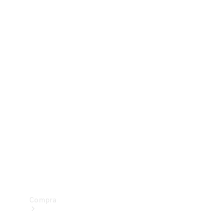
Configurador
Test drive
Showroom Online
Compra