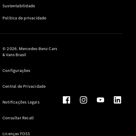
Classe G
Sustentabilidade
Configurador
Política de privacidade
Test drive
Showroom
Online
Hatchback
© 2026. Mercedes-Benz Cars
& Vans Brasil
Configurações
Central de Privacidade
Classe A
Hatchback
Notificações Legais
Configurador
Test drive
Consultar Recall
Showroom
Online
Licenças FOSS