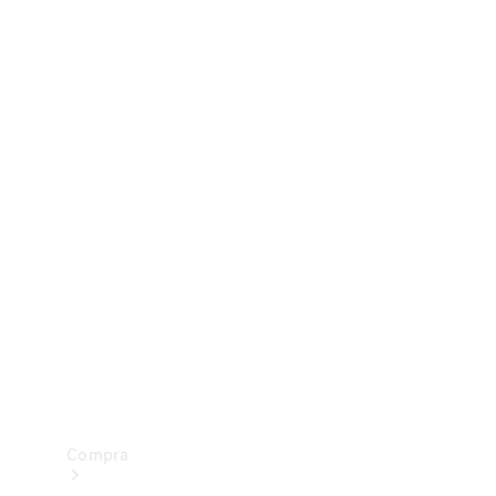
Configurador
Test drive
Showroom Online
Compra