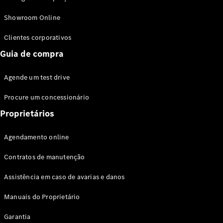
Modelos híbridos plug-in
Showroom Online
Sedans
Clientes corporativos
Guia de compra
Agende um test drive
Procure um concessionário
Todos os
Sedans
Proprietários
Classe C
Sedan
Agendamento online
EQE
Elétrico
Sedan
Contratos de manutenção
Classe E
Sedan
Assistência em caso de avarias e danos
Classe S
Sedan
Manuais do Proprietário
Longo
Garantia