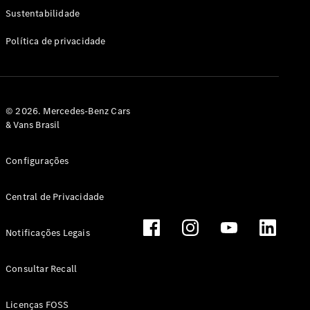
Classe G
Sustentabilidade
Configurador
Política de privacidade
Test drive
Showroom
Online
Hatchback
© 2026. Mercedes-Benz Cars
& Vans Brasil
Configurações
Central de Privacidade
Classe A
Hatchback
Notificações Legais
Configurador
Test drive
Consultar Recall
Showroom
Online
Licenças FOSS