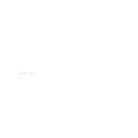
Originais
Coleção
Serviços
Todos os
serviços