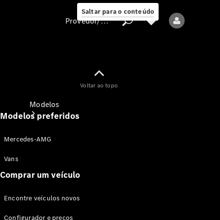
Saltar para o conteúdo
Provedor/proteção de dados
Provedor/proteção
Voltar ao topo
de dados
Modelos
Modelos preferidos
Mercedes-AMG
Vans
Comprar um veículo
Todos os modelos
Encontre veículos novos
Modelos elétricos
Configurador e preços