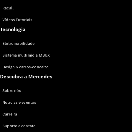
Configurador
Recall
Test drive
Showroom
Vídeos Tutoriais
Online
Tecnologia
SUV
Eletromobilidade
Sistema multimídia MBUX
Design & carros-conceito
Todos os
Descubra a Mercedes
SUVs
EQB
Elétrico
GLA
Sobre nós
GLB
Notícias e eventos
GLC
GLC Coupé
Carreira
GLE
GLE Coupé
Suporte e contato
GLS