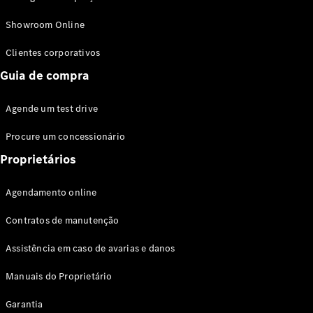
Modelos híbridos plug-in
Showroom Online
Sedans
Clientes corporativos
Guia de compra
Agende um test drive
Procure um concessionário
Todos os
Sedans
Proprietários
Classe C
Sedan
Agendamento online
EQE
Elétrico
Sedan
Contratos de manutenção
Classe E
Sedan
Assistência em caso de avarias e danos
Classe S
Sedan
Manuais do Proprietário
Longo
Garantia