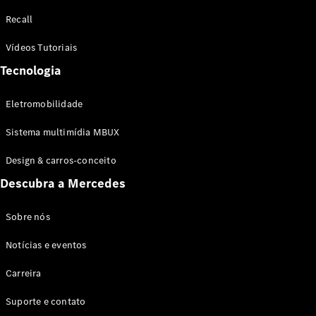
Configurador
Recall
Test drive
Showroom
Vídeos Tutoriais
Online
Tecnologia
SUV
Eletromobilidade
Sistema multimídia MBUX
Design & carros-conceito
Todos os
Descubra a Mercedes
SUVs
EQB
Elétrico
GLA
Sobre nós
GLB
Notícias e eventos
GLC
GLC Coupé
Carreira
GLE
GLE Coupé
Suporte e contato
GLS