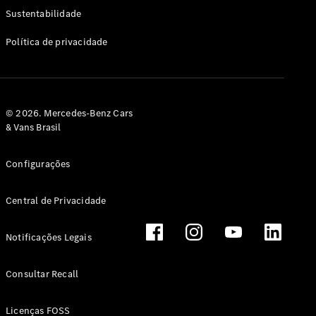
Classe G
Sustentabilidade
Configurador
Política de privacidade
Test drive
Showroom
Online
Hatchback
© 2026. Mercedes-Benz Cars
& Vans Brasil
Configurações
Central de Privacidade
Classe A
Hatchback
Notificações Legais
Configurador
Test drive
Consultar Recall
Showroom
Online
Licenças FOSS