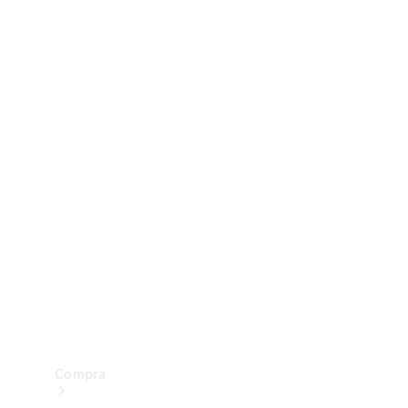
Configurador
Test drive
Showroom Online
Compra