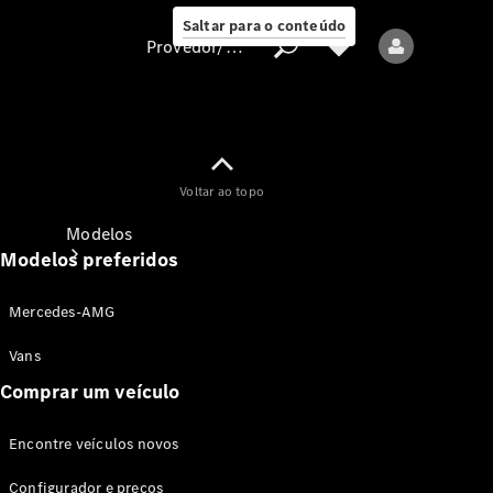
Saltar para o conteúdo
Provedor/proteção de dados
Provedor/proteção
Voltar ao topo
de dados
Modelos
Modelos preferidos
Mercedes-AMG
Vans
Comprar um veículo
Todos os modelos
Encontre veículos novos
Modelos elétricos
Configurador e preços