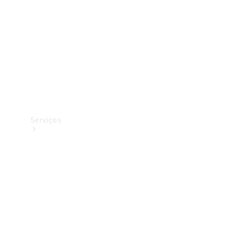
Originais
Coleção
Serviços
Todos os
serviços