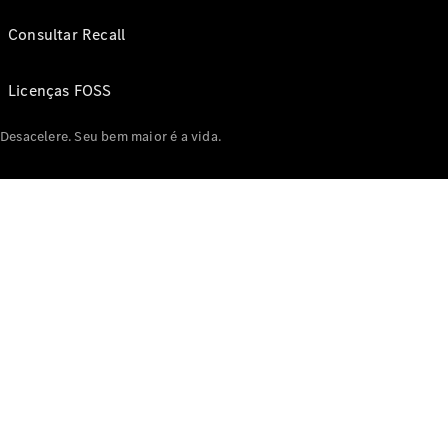
Consultar Recall
Licenças FOSS
Desacelere. Seu bem maior é a vida.