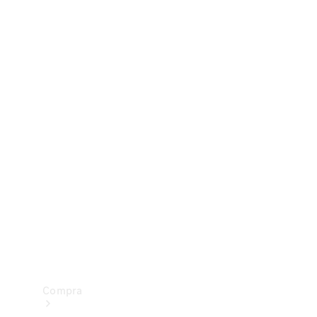
Configurador
Test drive
Showroom Online
Compra