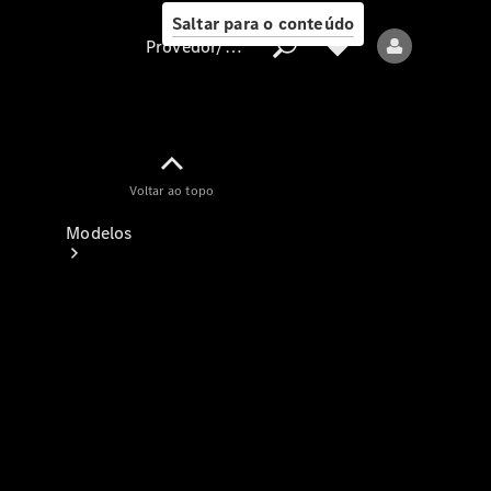
Saltar para o conteúdo
Provedor/proteção de dados
Provedor/proteção
Voltar ao topo
de dados
Modelos
Todos os modelos
Modelos elétricos