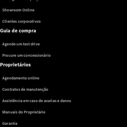
Modelos híbridos plug-in
Showroom Online
Sedans
Clientes corporativos
Guia de compra
Agende um test drive
Procure um concessionário
Todos os
Sedans
Proprietários
Classe C
Sedan
Agendamento online
EQE
Elétrico
Sedan
Contratos de manutenção
Classe E
Sedan
Assistência em caso de avarias e danos
Classe S
Sedan
Manuais do Proprietário
Longo
Garantia