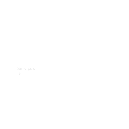
Originais
Coleção
Serviços
Todos os
serviços