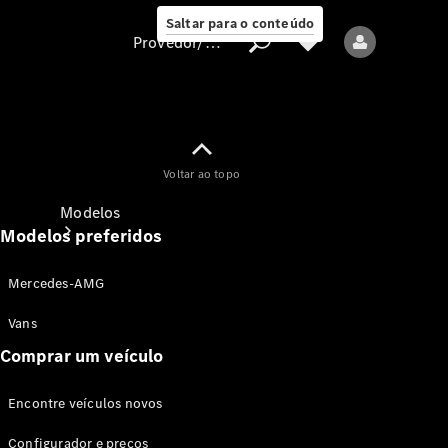
Saltar para o conteúdo
Provedor/proteção de dados
Provedor/proteção
Voltar ao topo
de dados
Modelos
Modelos preferidos
Mercedes-AMG
Vans
Comprar um veículo
Todos os modelos
Encontre veículos novos
Modelos elétricos
Configurador e preços