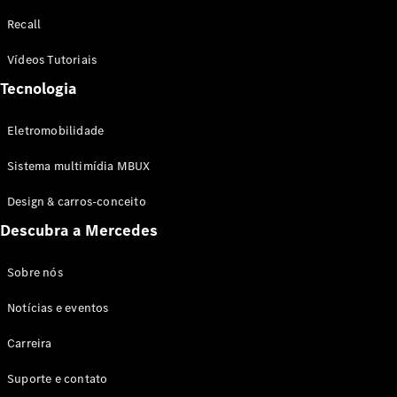
Configurador
Recall
Test drive
Showroom
Vídeos Tutoriais
Online
Tecnologia
SUV
Eletromobilidade
Sistema multimídia MBUX
Design & carros-conceito
Todos os
Descubra a Mercedes
SUVs
EQB
Elétrico
GLA
Sobre nós
GLB
Notícias e eventos
GLC
GLC Coupé
Carreira
GLE
GLE Coupé
Suporte e contato
GLS