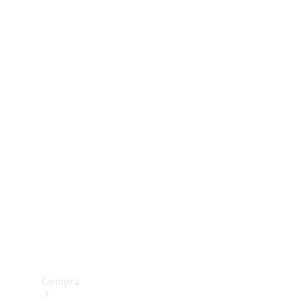
Configurador
Test drive
Showroom Online
Compra