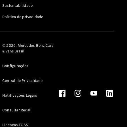
Classe G
Sustentabilidade
Configurador
Política de privacidade
Test drive
Showroom
Online
Hatchback
© 2026. Mercedes-Benz Cars
& Vans Brasil
Configurações
Central de Privacidade
Classe A
Hatchback
Notificações Legais
Configurador
Test drive
Consultar Recall
Showroom
Online
Licenças FOSS