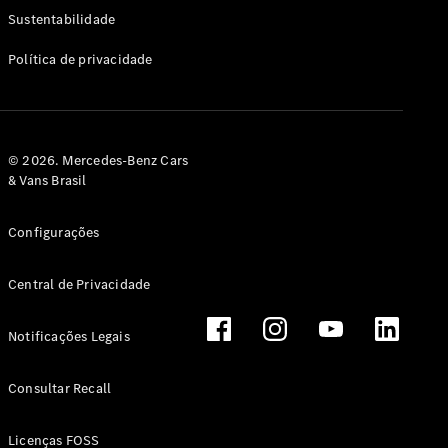
Classe G
Sustentabilidade
Configurador
Política de privacidade
Test drive
Showroom
Online
Hatchback
© 2026. Mercedes-Benz Cars
& Vans Brasil
Configurações
Central de Privacidade
Classe A
Hatchback
Notificações Legais
Configurador
Test drive
Consultar Recall
Showroom
Online
Licenças FOSS