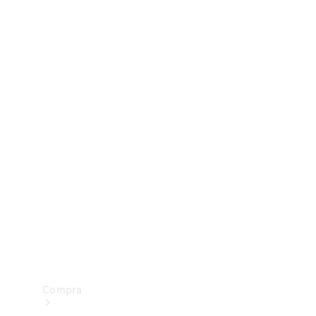
Configurador
Test drive
Showroom Online
Compra