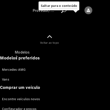
Saltar para o conteúdo
Provedor/proteção de dados
Provedor/proteção
Voltar ao topo
de dados
Modelos
Modelos preferidos
Mercedes-AMG
Vans
Comprar um veículo
Todos os modelos
Encontre veículos novos
Modelos elétricos
Configurador e preços