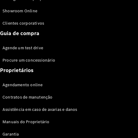
Modelos híbridos plug-in
Showroom Online
Sedans
Clientes corporativos
Guia de compra
Agende um test drive
Procure um concessionário
Todos os
Sedans
Proprietários
Classe C
Sedan
Agendamento online
EQE
Elétrico
Sedan
Contratos de manutenção
Classe E
Sedan
Assistência em caso de avarias e danos
Classe S
Sedan
Manuais do Proprietário
Longo
Garantia