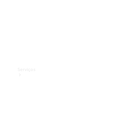
Originais
Coleção
Serviços
Todos os
serviços