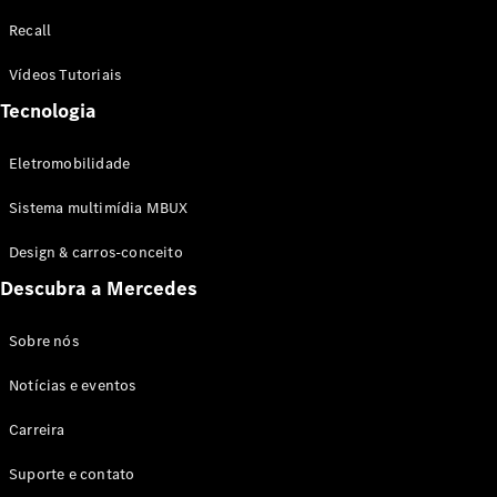
Configurador
Recall
Test drive
Showroom
Vídeos Tutoriais
Online
Tecnologia
SUV
Eletromobilidade
Sistema multimídia MBUX
Design & carros-conceito
Todos os
Descubra a Mercedes
SUVs
EQB
Elétrico
GLA
Sobre nós
GLB
Notícias e eventos
GLC
GLC Coupé
Carreira
GLE
GLE Coupé
Suporte e contato
GLS