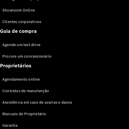
Modelos híbridos plug-in
Showroom Online
Sedans
Clientes corporativos
Guia de compra
Agende um test drive
Procure um concessionário
Todos os
Sedans
Proprietários
Classe C
Sedan
Agendamento online
EQE
Elétrico
Sedan
Contratos de manutenção
Classe E
Sedan
Assistência em caso de avarias e danos
Classe S
Sedan
Manuais do Proprietário
Longo
Garantia