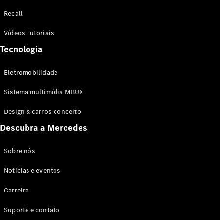
Configurador
Recall
Test drive
Showroom
Vídeos Tutoriais
Online
Tecnologia
SUV
Eletromobilidade
Sistema multimídia MBUX
Design & carros-conceito
Todos os
Descubra a Mercedes
SUVs
EQB
Elétrico
GLA
Sobre nós
GLB
Notícias e eventos
GLC
GLC Coupé
Carreira
GLE
GLE Coupé
Suporte e contato
GLS