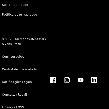
Classe G
Sustentabilidade
Configurador
Política de privacidade
Test drive
Showroom
Online
Hatchback
© 2026. Mercedes-Benz Cars
& Vans Brasil
Configurações
Central de Privacidade
Classe A
Hatchback
Notificações Legais
Configurador
Test drive
Consultar Recall
Showroom
Online
Licenças FOSS