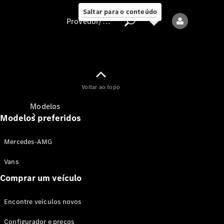
Saltar para o conteúdo
Provedor/proteção de dados
Provedor/proteção
Voltar ao topo
de dados
Modelos
Modelos preferidos
Mercedes-AMG
Vans
Comprar um veículo
Todos os modelos
Encontre veículos novos
Modelos elétricos
Configurador e preços