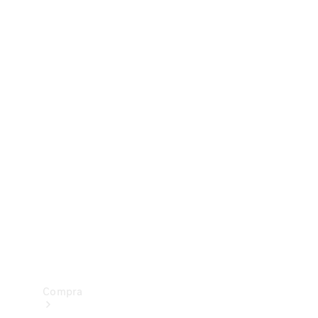
Configurador
Test drive
Showroom Online
Compra