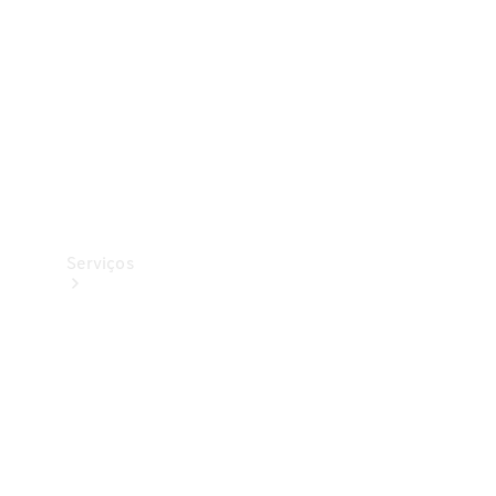
Originais
Coleção
Serviços
Todos os
serviços