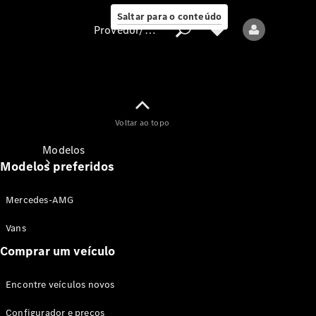
Saltar para o conteúdo
Provedor/proteção de dados
Provedor/proteção
Voltar ao topo
de dados
Modelos
Modelos preferidos
Mercedes-AMG
Vans
Comprar um veículo
Todos os modelos
Encontre veículos novos
Modelos elétricos
Configurador e preços