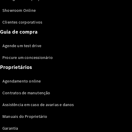
Modelos híbridos plug-in
Showroom Online
Sedans
Clientes corporativos
Guia de compra
Agende um test drive
Procure um concessionário
Todos os
Sedans
Proprietários
Classe C
Sedan
Agendamento online
EQE
Elétrico
Sedan
Contratos de manutenção
Classe E
Sedan
Assistência em caso de avarias e danos
Classe S
Sedan
Manuais do Proprietário
Longo
Garantia