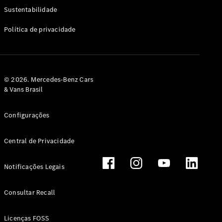
Classe G
Sustentabilidade
Configurador
Política de privacidade
Test drive
Showroom
Online
Hatchback
© 2026. Mercedes-Benz Cars
& Vans Brasil
Configurações
Central de Privacidade
Classe A
Hatchback
Notificações Legais
Configurador
Test drive
Consultar Recall
Showroom
Online
Licenças FOSS