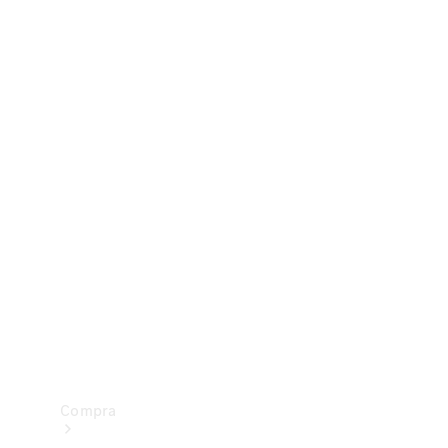
Configurador
Test drive
Showroom Online
Compra