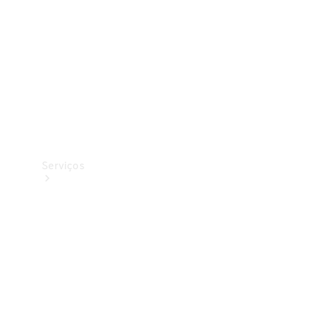
Originais
Coleção
Serviços
Todos os
serviços