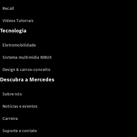
Configurador
Recall
Test drive
Showroom
Vídeos Tutoriais
Online
Tecnologia
SUV
Eletromobilidade
Sistema multimídia MBUX
Design & carros-conceito
Todos os
Descubra a Mercedes
SUVs
EQB
Elétrico
GLA
Sobre nós
GLB
Notícias e eventos
GLC
GLC Coupé
Carreira
GLE
GLE Coupé
Suporte e contato
GLS