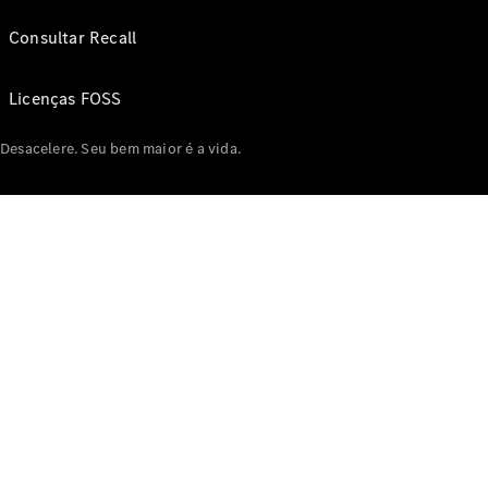
Consultar Recall
Licenças FOSS
Desacelere. Seu bem maior é a vida.