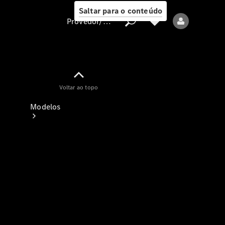
Saltar para o conteúdo
Provedor/proteção de dados
Provedor/proteção
Voltar ao topo
de dados
Modelos
Todos os modelos
Modelos elétricos