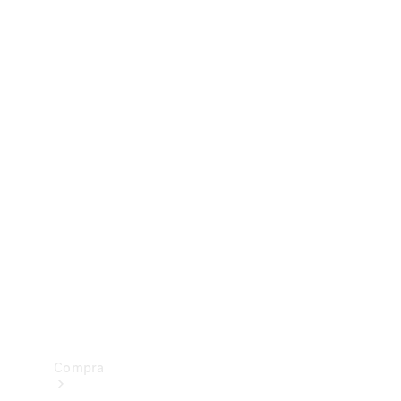
Configurador
Test drive
Showroom Online
Compra