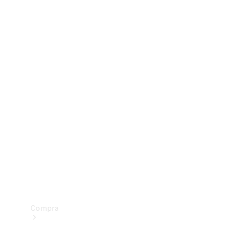
Configurador
Test drive
Showroom Online
Compra