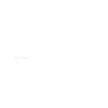
Originais
Coleção
Serviços
Todos os
serviços