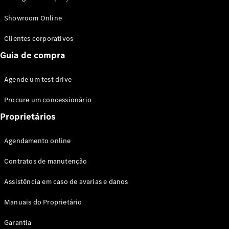
Modelos híbridos plug-in
Showroom Online
Sedans
Clientes corporativos
Guia de compra
Agende um test drive
Procure um concessionário
Todos os
Sedans
Proprietários
Classe C
Sedan
Agendamento online
EQE
Elétrico
Sedan
Contratos de manutenção
Classe E
Sedan
Assistência em caso de avarias e danos
Classe S
Sedan
Manuais do Proprietário
Longo
Garantia