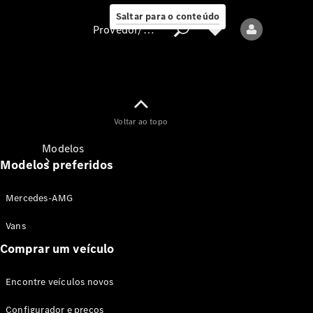
Saltar para o conteúdo
Provedor/proteção de dados
Provedor/proteção
Voltar ao topo
de dados
Modelos
Modelos preferidos
Mercedes-AMG
Vans
Comprar um veículo
Todos os modelos
Encontre veículos novos
Modelos elétricos
Configurador e preços