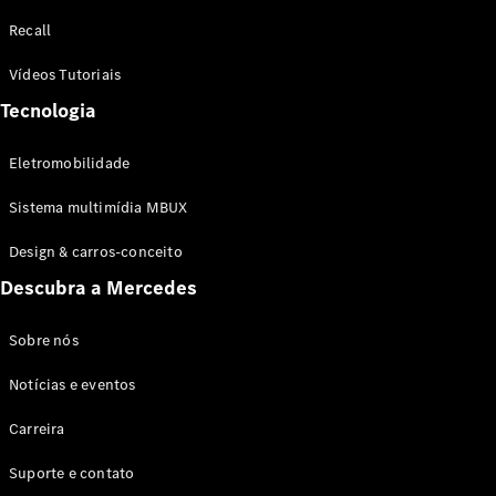
Configurador
Recall
Test drive
Showroom
Vídeos Tutoriais
Online
Tecnologia
SUV
Eletromobilidade
Sistema multimídia MBUX
Design & carros-conceito
Todos os
Descubra a Mercedes
SUVs
EQB
Elétrico
GLA
Sobre nós
GLB
Notícias e eventos
GLC
GLC Coupé
Carreira
GLE
GLE Coupé
Suporte e contato
GLS