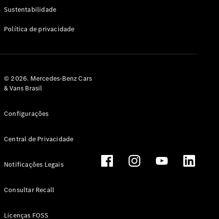
Classe G
Sustentabilidade
Configurador
Política de privacidade
Test drive
Showroom
Online
Hatchback
© 2026. Mercedes-Benz Cars
& Vans Brasil
Configurações
Central de Privacidade
Classe A
Hatchback
Notificações Legais
Configurador
Test drive
Consultar Recall
Showroom
Online
Licenças FOSS