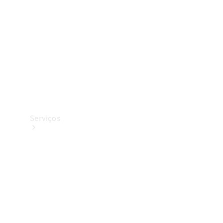
Originais
Coleção
Serviços
Todos os
serviços