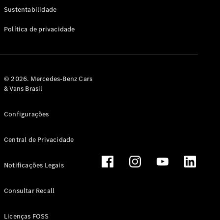
Classe G
Sustentabilidade
Configurador
Política de privacidade
Test drive
Showroom
Online
Hatchback
© 2026. Mercedes-Benz Cars
& Vans Brasil
Configurações
Central de Privacidade
Classe A
Hatchback
Notificações Legais
Configurador
Test drive
Consultar Recall
Showroom
Online
Licenças FOSS