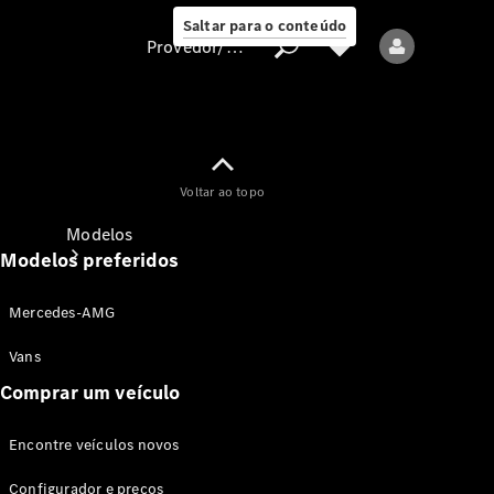
Saltar para o conteúdo
Provedor/proteção de dados
Provedor/proteção
Voltar ao topo
de dados
Modelos
Modelos preferidos
Mercedes-AMG
Vans
Comprar um veículo
Todos os modelos
Encontre veículos novos
Modelos elétricos
Configurador e preços