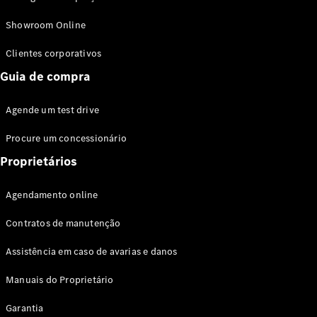
Modelos híbridos plug-in
Showroom Online
Sedans
Clientes corporativos
Guia de compra
Agende um test drive
Procure um concessionário
Todos os
Sedans
Proprietários
Classe C
Sedan
Agendamento online
EQE
Elétrico
Sedan
Contratos de manutenção
Classe E
Sedan
Assistência em caso de avarias e danos
Classe S
Sedan
Manuais do Proprietário
Longo
Garantia