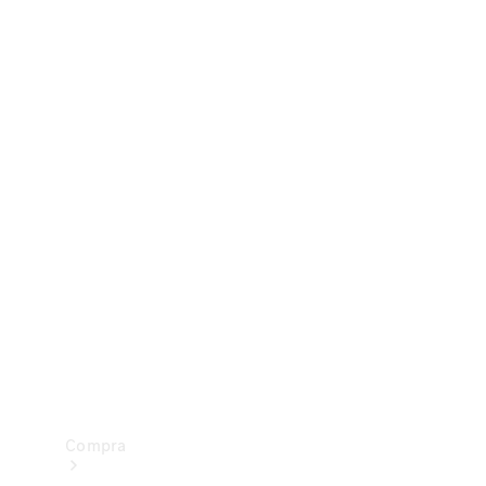
Configurador
Test drive
Showroom Online
Compra