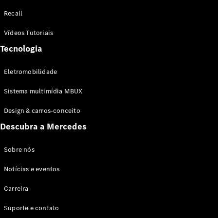
Configurador
Recall
Test drive
Showroom
Vídeos Tutoriais
Online
Tecnologia
SUV
Eletromobilidade
Sistema multimídia MBUX
Design & carros-conceito
Todos os
Descubra a Mercedes
SUVs
EQB
Elétrico
GLA
Sobre nós
GLB
Notícias e eventos
GLC
GLC Coupé
Carreira
GLE
GLE Coupé
Suporte e contato
GLS