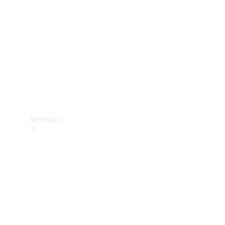
Originais
Coleção
Serviços
Todos os
serviços