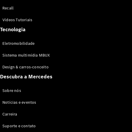
Configurador
Recall
Test drive
Showroom
Vídeos Tutoriais
Online
Tecnologia
SUV
Eletromobilidade
Sistema multimídia MBUX
Design & carros-conceito
Todos os
Descubra a Mercedes
SUVs
EQB
Elétrico
GLA
Sobre nós
GLB
Notícias e eventos
GLC
GLC Coupé
Carreira
GLE
GLE Coupé
Suporte e contato
GLS