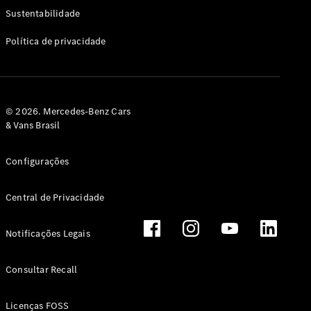
Classe G
Sustentabilidade
Configurador
Política de privacidade
Test drive
Showroom
Online
Hatchback
© 2026. Mercedes-Benz Cars
& Vans Brasil
Configurações
Central de Privacidade
Classe A
Hatchback
Notificações Legais
Configurador
Test drive
Consultar Recall
Showroom
Online
Licenças FOSS