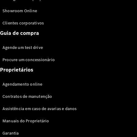
Modelos híbridos plug-in
Showroom Online
Sedans
Clientes corporativos
Guia de compra
Agende um test drive
Procure um concessionário
Todos os
Sedans
Proprietários
Classe C
Sedan
Agendamento online
EQE
Elétrico
Sedan
Contratos de manutenção
Classe E
Sedan
Assistência em caso de avarias e danos
Classe S
Sedan
Manuais do Proprietário
Longo
Garantia