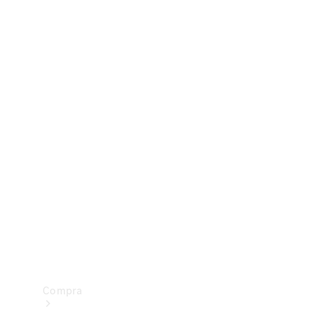
Configurador
Test drive
Showroom Online
Compra