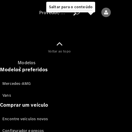
Saltar para o conteúdo
Provedor/proteção de dados
Provedor/proteção
Voltar ao topo
de dados
Modelos
Modelos preferidos
Mercedes-AMG
Vans
Comprar um veículo
Todos os modelos
Encontre veículos novos
Modelos elétricos
Configurador e preços