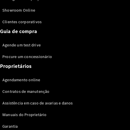
Modelos híbridos plug-in
Showroom Online
Sedans
Clientes corporativos
Guia de compra
Agende um test drive
Procure um concessionário
Todos os
Sedans
Proprietários
Classe C
Sedan
Agendamento online
EQE
Elétrico
Sedan
Contratos de manutenção
Classe E
Sedan
Assistência em caso de avarias e danos
Classe S
Sedan
Manuais do Proprietário
Longo
Garantia