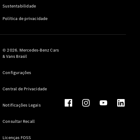
Classe G
Sustentabilidade
Configurador
Política de privacidade
Test drive
Showroom
Online
Hatchback
© 2026. Mercedes-Benz Cars
& Vans Brasil
Configurações
Central de Privacidade
Classe A
Hatchback
Notificações Legais
Configurador
Test drive
Consultar Recall
Showroom
Online
Licenças FOSS