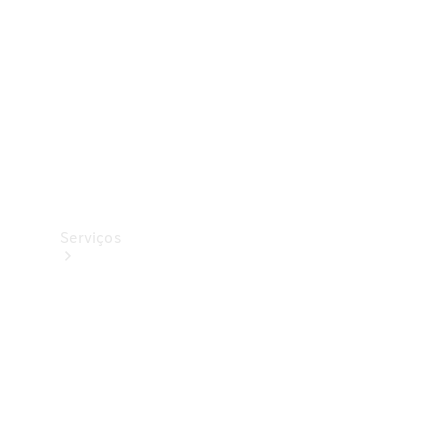
Originais
Coleção
Serviços
Todos os
serviços