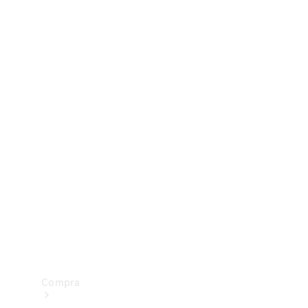
Configurador
Test drive
Showroom Online
Compra