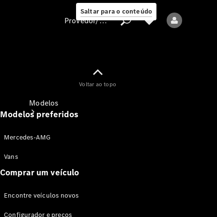
Saltar para o conteúdo
Provedor/proteção de dados
Provedor/proteção
Voltar ao topo
de dados
Modelos
Modelos preferidos
Mercedes-AMG
Vans
Comprar um veículo
Todos os modelos
Encontre veículos novos
Modelos elétricos
Configurador e preços