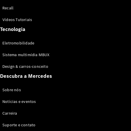
Configurador
Recall
Test drive
Showroom
Vídeos Tutoriais
Online
Tecnologia
SUV
Eletromobilidade
Sistema multimídia MBUX
Design & carros-conceito
Todos os
Descubra a Mercedes
SUVs
EQB
Elétrico
GLA
Sobre nós
GLB
Notícias e eventos
GLC
GLC Coupé
Carreira
GLE
GLE Coupé
Suporte e contato
GLS