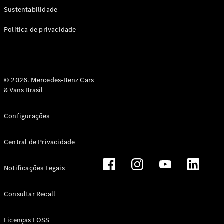
Classe G
Sustentabilidade
Configurador
Política de privacidade
Test drive
Showroom
Online
Hatchback
© 2026. Mercedes-Benz Cars
& Vans Brasil
Configurações
Central de Privacidade
Classe A
Hatchback
Notificações Legais
Configurador
Test drive
Consultar Recall
Showroom
Online
Licenças FOSS