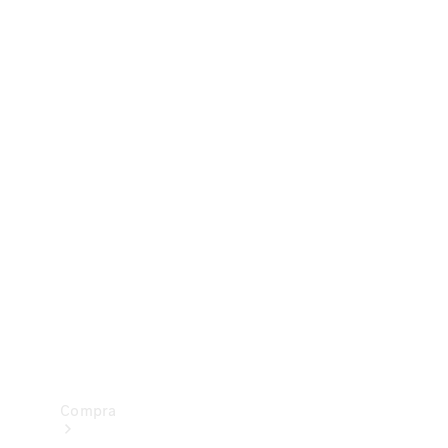
Configurador
Test drive
Showroom Online
Compra