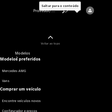
Saltar para o conteúdo
Provedor/proteção de dados
Provedor/proteção
Voltar ao topo
de dados
Modelos
Modelos preferidos
Mercedes-AMG
Vans
Comprar um veículo
Todos os modelos
Encontre veículos novos
Modelos elétricos
Configurador e preços