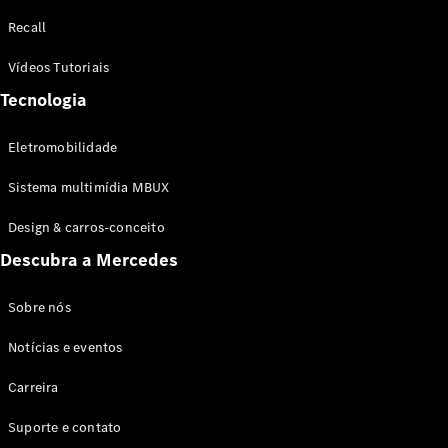
Configurador
Recall
Test drive
Showroom
Vídeos Tutoriais
Online
Tecnologia
SUV
Eletromobilidade
Sistema multimídia MBUX
Design & carros-conceito
Todos os
Descubra a Mercedes
SUVs
EQB
Elétrico
GLA
Sobre nós
GLB
Notícias e eventos
GLC
GLC Coupé
Carreira
GLE
GLE Coupé
Suporte e contato
GLS