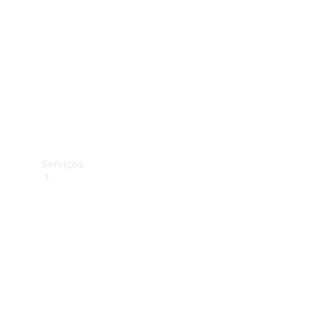
Originais
Coleção
Serviços
Todos os
serviços