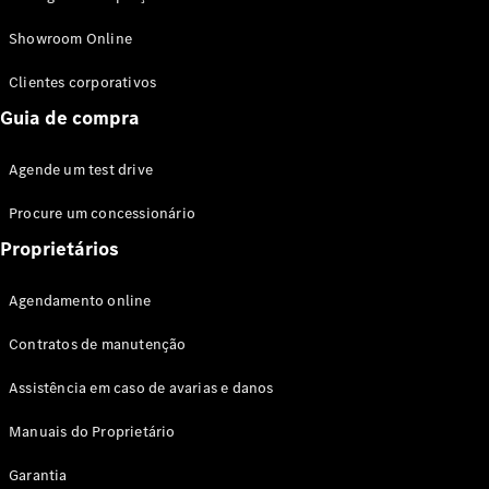
Modelos híbridos plug-in
Showroom Online
Sedans
Clientes corporativos
Guia de compra
Agende um test drive
Procure um concessionário
Todos os
Sedans
Proprietários
Classe C
Sedan
Agendamento online
EQE
Elétrico
Sedan
Contratos de manutenção
Classe E
Sedan
Assistência em caso de avarias e danos
Classe S
Sedan
Manuais do Proprietário
Longo
Garantia