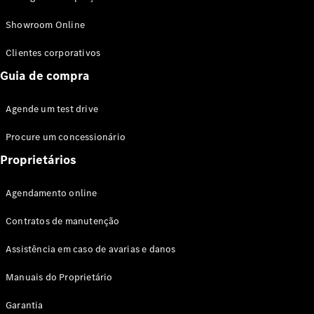
Modelos híbridos plug-in
Showroom Online
Sedans
Clientes corporativos
Guia de compra
Agende um test drive
Procure um concessionário
Todos os
Sedans
Proprietários
Classe C
Sedan
Agendamento online
EQE
Elétrico
Sedan
Contratos de manutenção
Classe E
Sedan
Assistência em caso de avarias e danos
Classe S
Sedan
Manuais do Proprietário
Longo
Garantia