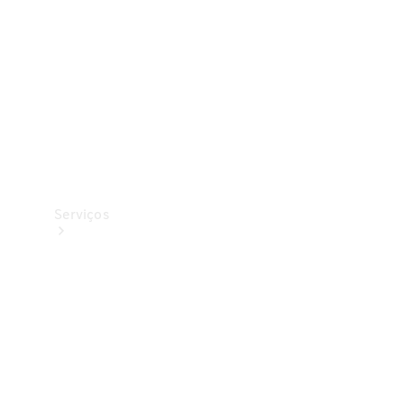
Originais
Coleção
Serviços
Todos os
serviços