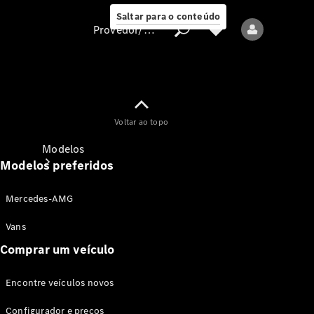
Saltar para o conteúdo
Provedor/proteção de dados
Provedor/proteção
Voltar ao topo
de dados
Modelos
Modelos preferidos
Mercedes-AMG
Vans
Comprar um veículo
Todos os modelos
Encontre veículos novos
Modelos elétricos
Configurador e preços