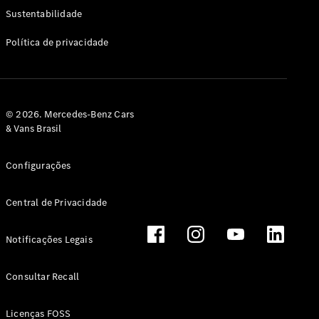
Classe G
Sustentabilidade
Configurador
Política de privacidade
Test drive
Showroom
Online
Hatchback
© 2026. Mercedes-Benz Cars
& Vans Brasil
Configurações
Central de Privacidade
Classe A
Hatchback
Notificações Legais
Configurador
Test drive
Consultar Recall
Showroom
Online
Licenças FOSS