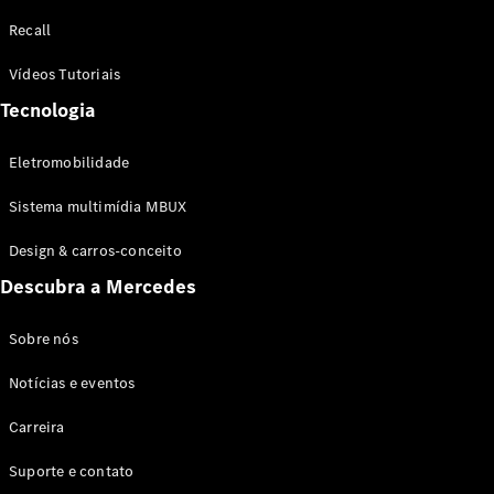
Configurador
Recall
Test drive
Showroom
Vídeos Tutoriais
Online
Tecnologia
SUV
Eletromobilidade
Sistema multimídia MBUX
Design & carros-conceito
Todos os
Descubra a Mercedes
SUVs
EQB
Elétrico
GLA
Sobre nós
GLB
Notícias e eventos
GLC
GLC Coupé
Carreira
GLE
GLE Coupé
Suporte e contato
GLS