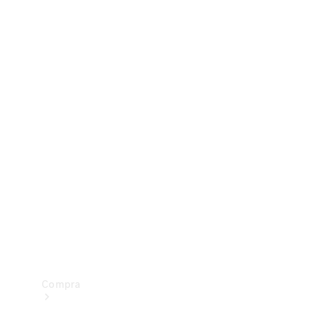
Configurador
Test drive
Showroom Online
Compra