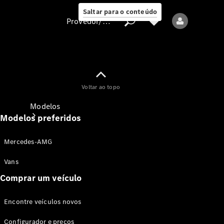
Saltar para o conteúdo
Provedor/proteção de dados
Provedor/proteção
Voltar ao topo
de dados
Modelos
Modelos preferidos
Mercedes-AMG
Vans
Comprar um veículo
Todos os modelos
Encontre veículos novos
Modelos elétricos
Configurador e preços