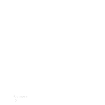
Configurador
Test drive
Showroom Online
Compra