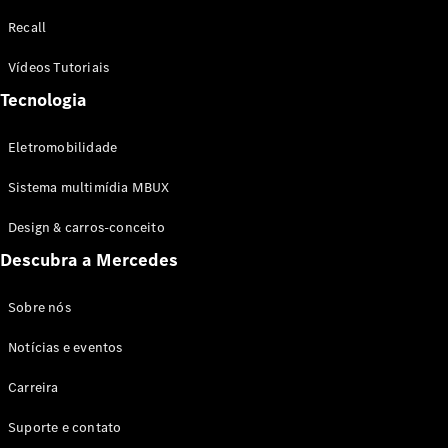
Configurador
Recall
Test drive
Showroom
Vídeos Tutoriais
Online
Tecnologia
SUV
Eletromobilidade
Sistema multimídia MBUX
Design & carros-conceito
Todos os
Descubra a Mercedes
SUVs
EQB
Elétrico
GLA
Sobre nós
GLB
Notícias e eventos
GLC
GLC Coupé
Carreira
GLE
GLE Coupé
Suporte e contato
GLS