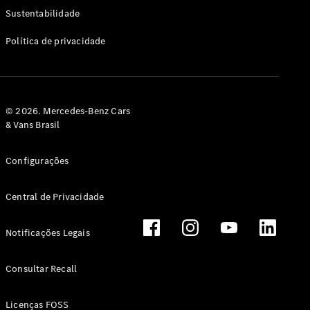
Classe G
Sustentabilidade
Configurador
Política de privacidade
Test drive
Showroom
Online
Hatchback
© 2026. Mercedes-Benz Cars
& Vans Brasil
Configurações
Central de Privacidade
Classe A
Hatchback
Notificações Legais
Configurador
Test drive
Consultar Recall
Showroom
Online
Licenças FOSS