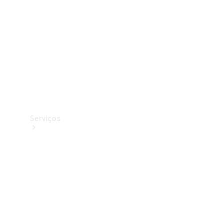
Originais
Coleção
Serviços
Todos os
serviços