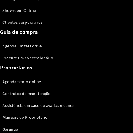
Modelos híbridos plug-in
Showroom Online
Sedans
Clientes corporativos
Guia de compra
Agende um test drive
Procure um concessionário
Todos os
Sedans
Proprietários
Classe C
Sedan
Agendamento online
EQE
Elétrico
Sedan
Contratos de manutenção
Classe E
Sedan
Assistência em caso de avarias e danos
Classe S
Sedan
Manuais do Proprietário
Longo
Garantia