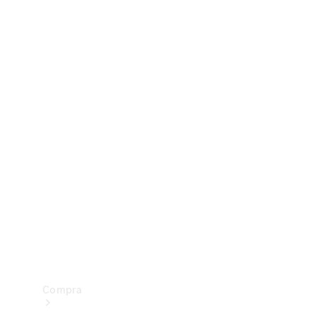
Configurador
Test drive
Showroom Online
Compra