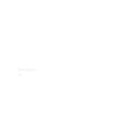
Originais
Coleção
Serviços
Todos os
serviços