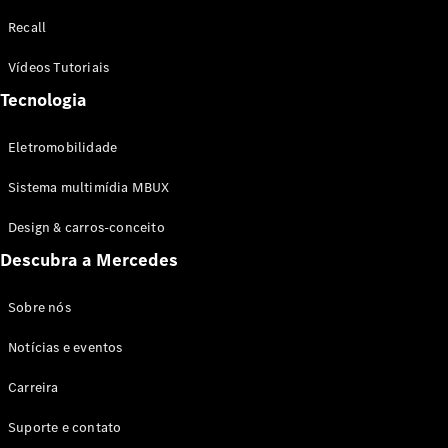
Configurador
Recall
Test drive
Showroom
Vídeos Tutoriais
Online
Tecnologia
SUV
Eletromobilidade
Sistema multimídia MBUX
Design & carros-conceito
Todos os
Descubra a Mercedes
SUVs
EQB
Elétrico
GLA
Sobre nós
GLB
Notícias e eventos
GLC
GLC Coupé
Carreira
GLE
GLE Coupé
Suporte e contato
GLS