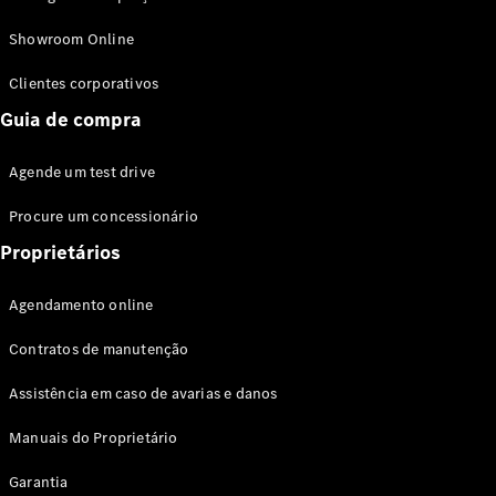
Modelos híbridos plug-in
Showroom Online
Sedans
Clientes corporativos
Guia de compra
Agende um test drive
Procure um concessionário
Todos os
Sedans
Proprietários
Classe C
Sedan
Agendamento online
EQE
Elétrico
Sedan
Contratos de manutenção
Classe E
Sedan
Assistência em caso de avarias e danos
Classe S
Sedan
Manuais do Proprietário
Longo
Garantia