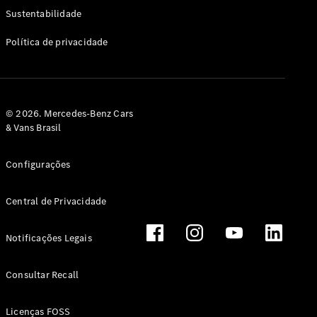
Classe G
Sustentabilidade
Configurador
Política de privacidade
Test drive
Showroom
Online
Hatchback
© 2026. Mercedes-Benz Cars
& Vans Brasil
Configurações
Central de Privacidade
Classe A
Hatchback
Notificações Legais
Configurador
Test drive
Consultar Recall
Showroom
Online
Licenças FOSS