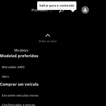
Saltar para o conteúdo
Provedor/proteção de dados
Provedor/proteção
Voltar ao topo
de dados
Modelos
Modelos preferidos
Mercedes-AMG
Vans
Comprar um veículo
Todos os modelos
Encontre veículos novos
Modelos elétricos
Configurador e preços