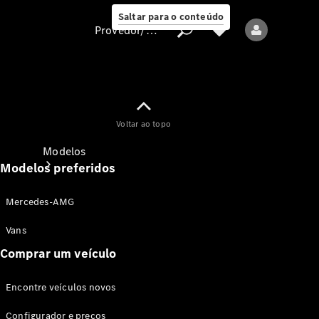
Saltar para o conteúdo
Provedor/proteção de dados
Provedor/proteção
Voltar ao topo
de dados
Modelos
Modelos preferidos
Mercedes-AMG
Vans
Comprar um veículo
Todos os modelos
Encontre veículos novos
Modelos elétricos
Configurador e preços