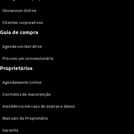
Modelos híbridos plug-in
Showroom Online
Sedans
Clientes corporativos
Guia de compra
Agende um test drive
Procure um concessionário
Todos os
Sedans
Proprietários
Classe C
Sedan
Agendamento online
EQE
Elétrico
Sedan
Contratos de manutenção
Classe E
Sedan
Assistência em caso de avarias e danos
Classe S
Sedan
Manuais do Proprietário
Longo
Garantia