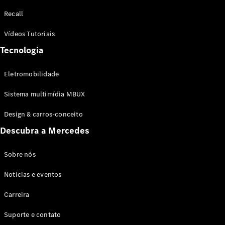
Configurador
Recall
Test drive
Showroom
Vídeos Tutoriais
Online
Tecnologia
SUV
Eletromobilidade
Sistema multimídia MBUX
Design & carros-conceito
Todos os
Descubra a Mercedes
SUVs
EQB
Elétrico
GLA
Sobre nós
GLB
Notícias e eventos
GLC
GLC Coupé
Carreira
GLE
GLE Coupé
Suporte e contato
GLS