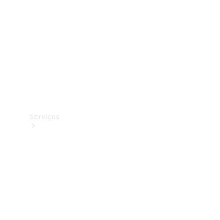
Originais
Coleção
Serviços
Todos os
serviços