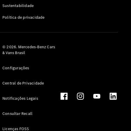
Classe G
Sustentabilidade
Configurador
Política de privacidade
Test drive
Showroom
Online
Hatchback
© 2026. Mercedes-Benz Cars
& Vans Brasil
Configurações
Central de Privacidade
Classe A
Hatchback
Notificações Legais
Configurador
Test drive
Consultar Recall
Showroom
Online
Licenças FOSS