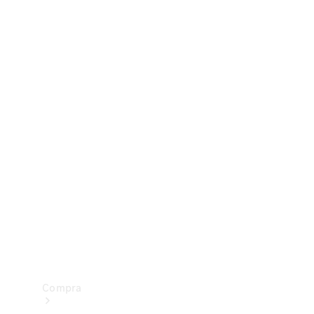
Configurador
Test drive
Showroom Online
Compra