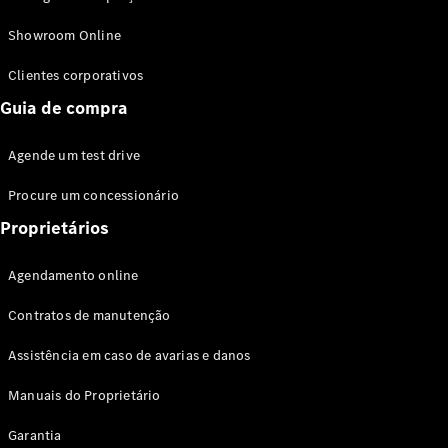
Modelos híbridos plug-in
Showroom Online
Sedans
Clientes corporativos
Guia de compra
Agende um test drive
Procure um concessionário
Todos os
Sedans
Proprietários
Classe C
Sedan
Agendamento online
EQE
Elétrico
Sedan
Contratos de manutenção
Classe E
Sedan
Assistência em caso de avarias e danos
Classe S
Sedan
Manuais do Proprietário
Longo
Garantia