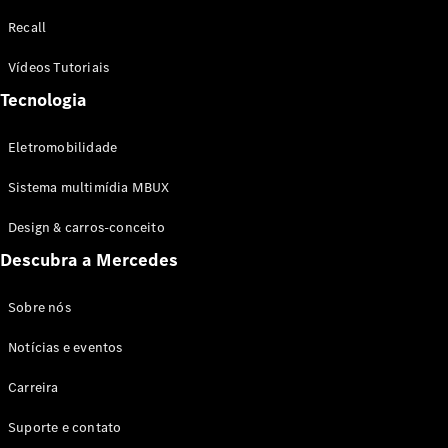
Configurador
Recall
Test drive
Showroom
Vídeos Tutoriais
Online
Tecnologia
SUV
Eletromobilidade
Sistema multimídia MBUX
Design & carros-conceito
Todos os
Descubra a Mercedes
SUVs
EQB
Elétrico
GLA
Sobre nós
GLB
Notícias e eventos
GLC
GLC Coupé
Carreira
GLE
GLE Coupé
Suporte e contato
GLS