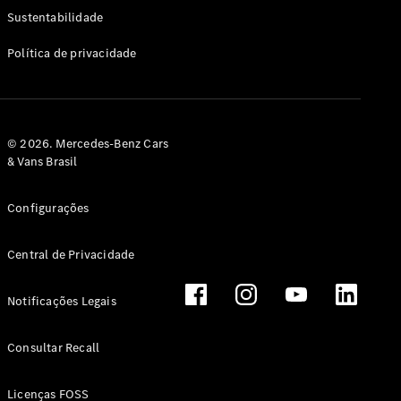
Classe G
Sustentabilidade
Configurador
Política de privacidade
Test drive
Showroom
Online
Hatchback
© 2026. Mercedes-Benz Cars
& Vans Brasil
Configurações
Central de Privacidade
Classe A
Hatchback
Notificações Legais
Configurador
Test drive
Consultar Recall
Showroom
Online
Licenças FOSS