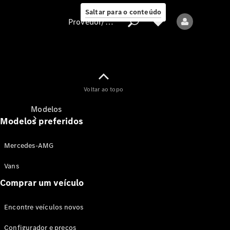
Saltar para o conteúdo
Provedor/proteção de dados
Provedor/proteção
Voltar ao topo
de dados
Modelos
Modelos preferidos
Mercedes-AMG
Vans
Comprar um veículo
Todos os modelos
Encontre veículos novos
Modelos elétricos
Configurador e preços