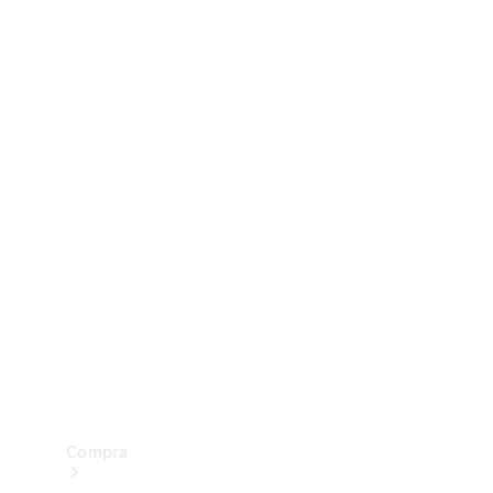
Configurador
Test drive
Showroom Online
Compra