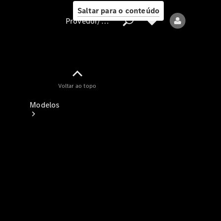
Saltar para o conteúdo
Provedor/proteção de dados
Provedor/proteção
Voltar ao topo
de dados
Modelos
Todos os modelos
Modelos elétricos