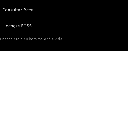
Consultar Recall
Licenças FOSS
Desacelere. Seu bem maior é a vida.