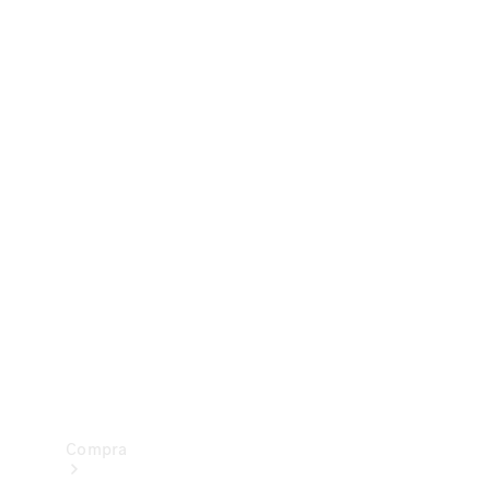
Configurador
Test drive
Showroom Online
Compra