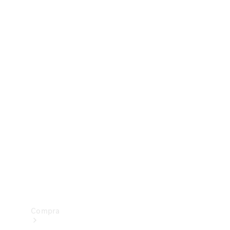
Configurador
Test drive
Showroom Online
Compra