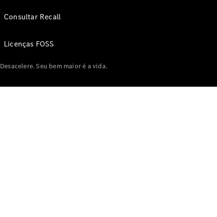
Consultar Recall
Licenças FOSS
Desacelere. Seu bem maior é a vida.