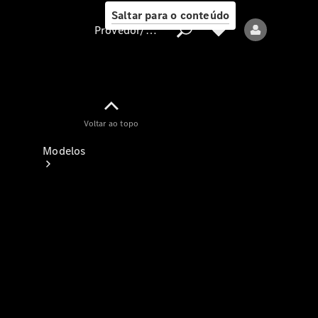
Saltar para o conteúdo
Provedor/proteção de dados
Provedor/proteção
Voltar ao topo
de dados
Modelos
Todos os modelos
Modelos elétricos